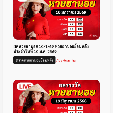
ผลหวยฮานอย 10/1/69 หวยฮานอยย้อนหลัง
ประจำวันที่ 10 ม.ค. 2569
ตรวจหวยฮานอยย้อนหลัง
/ By
HuayThai