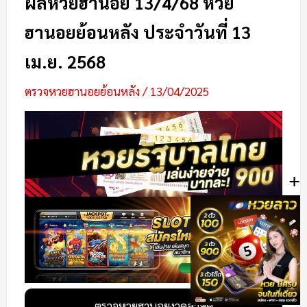
ผลหวยฮานอย 13/4/68 หวย
ฮานอยย้อนหลัง ประจำวันที่ 13
เม.ย. 2568
ตรวจหวยฮานอยย้อนหลัง
/
13/04/2025
+
ตรวจหวยฮานอยงวดล่าสุด