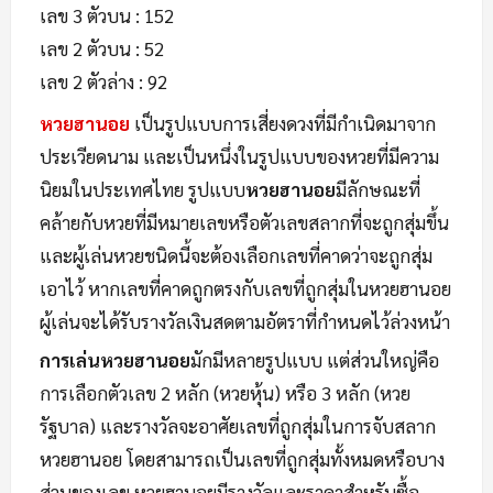
เลข 3 ตัวบน : 152
เลข 2 ตัวบน : 52
เลข 2 ตัวล่าง : 92
หวยฮานอย
เป็นรูปแบบการเสี่ยงดวงที่มีกำเนิดมาจาก
ประเวียดนาม และเป็นหนึ่งในรูปแบบของหวยที่มีความ
นิยมในประเทศไทย รูปแบบ
หวยฮานอย
มีลักษณะที่
คล้ายกับหวยที่มีหมายเลขหรือตัวเลขสลากที่จะถูกสุ่มขึ้น
และผู้เล่นหวยชนิดนี้จะต้องเลือกเลขที่คาดว่าจะถูกสุ่ม
เอาไว้ หากเลขที่คาดถูกตรงกับเลขที่ถูกสุ่มในหวยฮานอย
ผู้เล่นจะได้รับรางวัลเงินสดตามอัตราที่กำหนดไว้ล่วงหน้า
การเล่นหวยฮานอย
มักมีหลายรูปแบบ แต่ส่วนใหญ่คือ
การเลือกตัวเลข 2 หลัก (หวยหุ้น) หรือ 3 หลัก (หวย
รัฐบาล) และรางวัลจะอาศัยเลขที่ถูกสุ่มในการจับสลาก
หวยฮานอย โดยสามารถเป็นเลขที่ถูกสุ่มทั้งหมดหรือบาง
ส่วนของเลข หวยฮานอยมีรางวัลและราคาสำหรับซื้อ