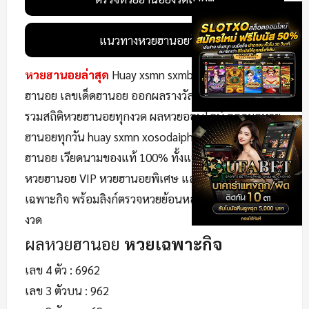
แนวทางหวยฮานอยวันนี้
หวยฮานอยล่าสุด
Huay xsmn sxmb xsthm ตรวจหวย
ฮานอย เลขเด็ดฮานอย ออกผลรางวัลแบบ Real Time
รวมสถิติหวยฮานอยทุกงวด ผลหวยออนไลน์ ออกผลหวย
ฮานอยทุกวัน huay sxmn xosodaiphat เว็บตรวจหวย
ฮานอย เวียดนามของแท้ 100% ทั้งแบบหวยฮานอยปกติ
หวยฮานอย VIP หวยฮานอยพิเศษ และ ผลหวยฮานอย
เฉพาะกิจ พร้อมลิงก์ตรวจหวยย้อนหลังผลหวยฮานอยทุก
งวด
ผลหวยฮานอย
หวยเฉพาะกิจ
เลข 4 ตัว : 6962
เลข 3 ตัวบน : 962