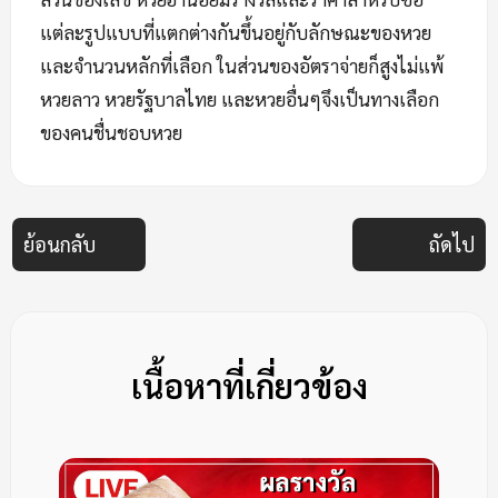
แต่ละรูปแบบที่แตกต่างกันขึ้นอยู่กับลักษณะของหวย
และจำนวนหลักที่เลือก ในส่วนของอัตราจ่ายก็สูงไม่แพ้
หวยลาว หวยรัฐบาลไทย และหวยอื่นๆจึงเป็นทางเลือก
ของคนชื่นชอบหวย
ย้อนกลับ
ถัดไป
เนื้อหาที่เกี่ยวข้อง