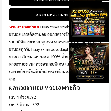
แนวทางหวยฮานอยวันนี้
หวยฮานอยล่าสุด
Huay xsmn sxmb xsthm ตรวจหวย
ฮานอย เลขเด็ดฮานอย ออกผลรางวัลแบบ Real Time
รวมสถิติหวยฮานอยทุกงวด ผลหวยออนไลน์ ออกผลหวย
ฮานอยทุกวัน huay sxmn xosodaiphat เว็บตรวจหวย
ฮานอย เวียดนามของแท้ 100% ทั้งแบบหวยฮานอยปกติ
หวยฮานอย VIP หวยฮานอยพิเศษ และ ผลหวยฮานอย
เฉพาะกิจ พร้อมลิงก์ตรวจหวยย้อนหลังผลหวยฮานอยทุก
งวด
ผลหวยฮานอย
หวยเฉพาะกิจ
เลข 4 ตัว : 8392
เลข 3 ตัวบน : 392