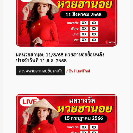
ผลหวยฮานอย 11/8/68 หวยฮานอยย้อนหลัง
ประจำวันที่ 11 ส.ค. 2568
ตรวจหวยฮานอยย้อนหลัง
/ By
HuayThai