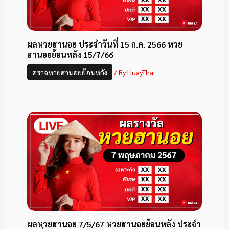
ผลหวยฮานอย ประจำวันที่ 15 ก.ค. 2566 หวย
ฮานอยย้อนหลัง 15/7/66
ตรวจหวยฮานอยย้อนหลัง
/ By
HuayThai
ผลหวยฮานอย 7/5/67 หวยฮานอยย้อนหลัง ประจำ