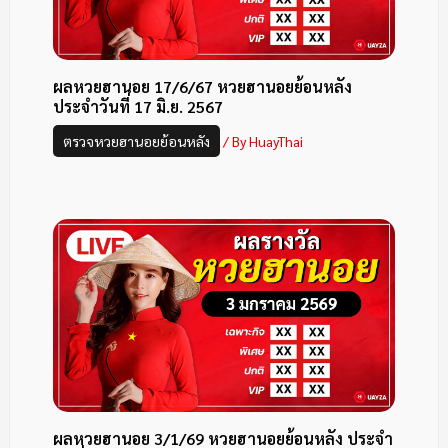
ผลหวยฮานอย 17/6/67 หวยฮานอยย้อนหลัง
ประจำวันที่ 17 มิ.ย. 2567
ตรวจหวยฮานอยย้อนหลัง
/ By
HuayThai
ผลหวยฮานอย 3/1/69 หวยฮานอยย้อนหลัง ประจำ