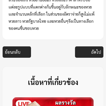
แต่ละรูปแบบที่แตกต่างกันขึ้นอยู่กับลักษณะของหวย
และจำนวนหลักที่เลือก ในส่วนของอัตราจ่ายก็สูงไม่แพ้
หวยลาว หวยรัฐบาลไทย และหวยอื่นๆจึงเป็นทางเลือก
ของคนชื่นชอบหวย
ย้อนกลับ
ถัดไป
เนื้อหาที่เกี่ยวข้อง