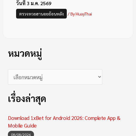
วันที่ 3 ม.ค. 2569
ตรวจหวยฮานอยย้อนหลัง
/ By
HuayThai
หมวดหมู่
เรื่องล่าสุด
Download 1xBet for Android 2026: Complete App &
Mobile Guide
08/08/2026