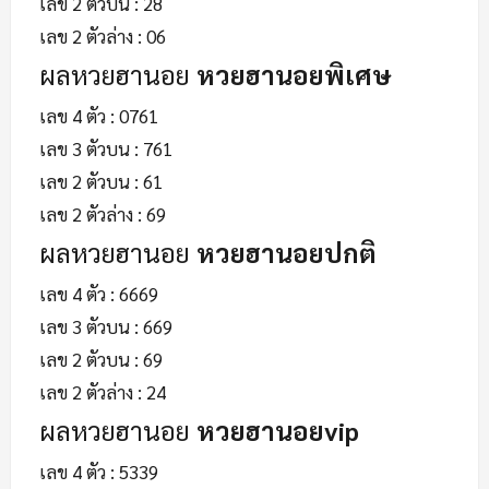
เลข 2 ตัวบน : 28
เลข 2 ตัวล่าง : 06
ผลหวยฮานอย
หวยฮานอยพิเศษ
เลข 4 ตัว : 0761
เลข 3 ตัวบน : 761
เลข 2 ตัวบน : 61
เลข 2 ตัวล่าง : 69
ผลหวยฮานอย
หวยฮานอยปกติ
เลข 4 ตัว : 6669
เลข 3 ตัวบน : 669
เลข 2 ตัวบน : 69
เลข 2 ตัวล่าง : 24
ผลหวยฮานอย
หวยฮานอยvip
เลข 4 ตัว : 5339