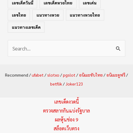
เลขเด็ดวันนี้
เลขเด็ดหวยไทย
เลขเด่น
เลขไทย
แนวทางหวย
แนวทางหวยไทย
แนวทางเลขเด็ด
S
e
a
Recommend /
ufabet
/
slotxo
/
pgslot
/
อนิเมะซับไทย
/
อนิเมะดูฟรี
/
r
betflik
/
Joker123
c
h
เลขเด็ดงวดนี้
f
ตรวจสลากกินแบ่งรัฐบาล
ผลหุ้นช่อง 9
o
สล็อตเว็บตรง
r