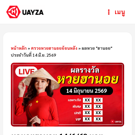
Skip
Post
ห
Main
เมนู
to
navigation
ม
Menu
content
ว
ด
ห
หน้าหลัก
»
ตรวจหวยฮานอยย้อนหลัง
»
ผลหวย "ฮานอย"
ประจำวันที่ 14 มิ.ย. 2569
มู่