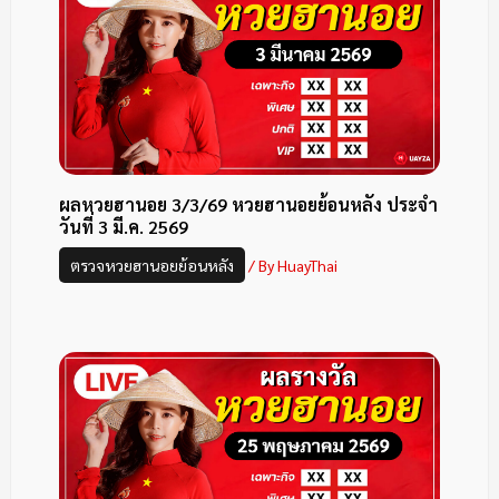
ผลหวยฮานอย 3/3/69 หวยฮานอยย้อนหลัง ประจำ
วันที่ 3 มี.ค. 2569
ตรวจหวยฮานอยย้อนหลัง
/ By
HuayThai