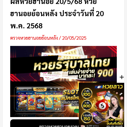
ผลหวยฮานอย 20/5/68 หวย
ฮานอยย้อนหลัง ประจำวันที่ 20
พ.ค. 2568
ตรวจหวยฮานอยย้อนหลัง
/
20/05/2025
+
ตรวจหวยฮานอยงวดล่าสุด