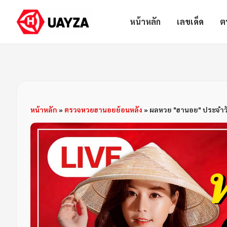
Skip
Post
หน้าหลัก
เลขเด็ด
ต
to
navigation
content
หน้าหลัก
»
ตรวจหวยฮานอยย้อนหลัง
»
ผลหวย "ฮานอย" ประจำวัน