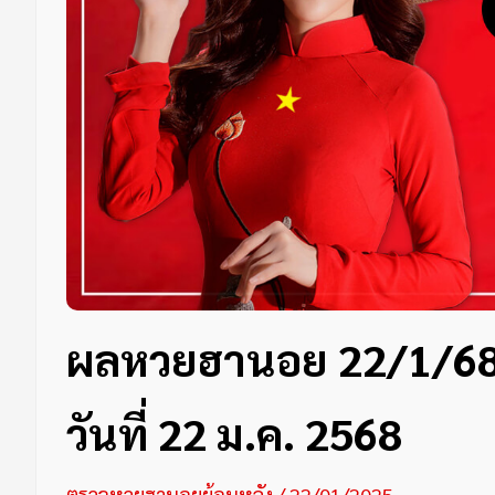
ผลหวยฮานอย 22/1/68
วันที่ 22 ม.ค. 2568
ตรวจหวยฮานอยย้อนหลัง
/
22/01/2025