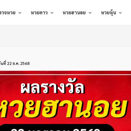
รวจหวย
หวยลาว
หวยฮานอย
หวยหุ้น
ที่ 22 ธ.ค. 2568