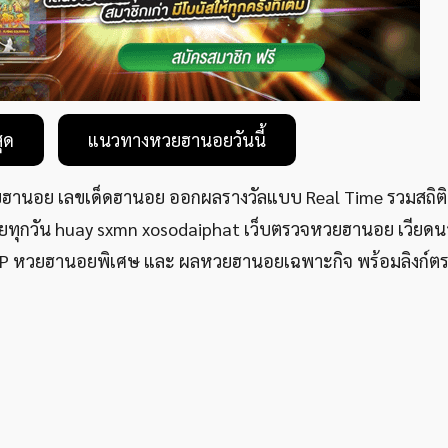
ุด
แนวทางหวยฮานอยวันนี้
านอย เลขเด็ดฮานอย ออกผลรางวัลแบบ Real Time รวมสถิติ
กวัน huay sxmn xosodaiphat เว็บตรวจหวยฮานอย เวียด
P หวยฮานอยพิเศษ และ ผลหวยฮานอยเฉพาะกิจ พร้อมลิงก์ต