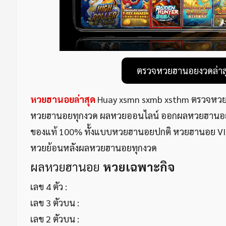
ตรวจหวยฮานอยงวดล่าส
หวยฮานอยล่าสุด
Huay xsmn sxmb xsthm ตรวจหวยฮ
หวยฮานอยทุกงวด ผลหวยออนไลน์ ออกผลหวยฮานอยทุ
ของแท้ 100% ทั้งแบบหวยฮานอยปกติ หวยฮานอย VI
หวยย้อนหลังผลหวยฮานอยทุกงวด
ผลหวยฮานอย
หวยเฉพาะกิจ
เลข 4 ตัว :
เลข 3 ตัวบน :
เลข 2 ตัวบน :