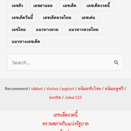
เลขดัง
เลขฮานอย
เลขเด็ด
เลขเด็ดงวดนี้
เลขเด็ดวันนี้
เลขเด็ดหวยไทย
เลขเด่น
เลขไทย
แนวทางหวย
แนวทางหวยไทย
แนวทางเลขเด็ด
S
e
a
Recommend /
ufabet
/
slotxo
/
pgslot
/
อนิเมะซับไทย
/
อนิเมะดูฟรี
/
r
betflik
/
Joker123
c
h
เลขเด็ดงวดนี้
f
ตรวจสลากกินแบ่งรัฐบาล