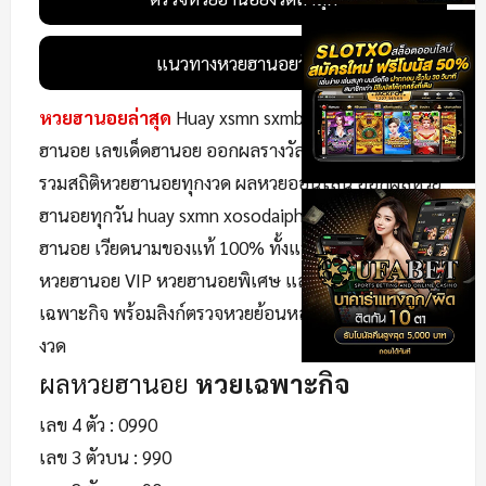
แนวทางหวยฮานอยวันนี้
หวยฮานอยล่าสุด
Huay xsmn sxmb xsthm ตรวจหวย
ฮานอย เลขเด็ดฮานอย ออกผลรางวัลแบบ Real Time
รวมสถิติหวยฮานอยทุกงวด ผลหวยออนไลน์ ออกผลหวย
ฮานอยทุกวัน huay sxmn xosodaiphat เว็บตรวจหวย
ฮานอย เวียดนามของแท้ 100% ทั้งแบบหวยฮานอยปกติ
หวยฮานอย VIP หวยฮานอยพิเศษ และ ผลหวยฮานอย
เฉพาะกิจ พร้อมลิงก์ตรวจหวยย้อนหลังผลหวยฮานอยทุก
งวด
ผลหวยฮานอย
หวยเฉพาะกิจ
เลข 4 ตัว : 0990
เลข 3 ตัวบน : 990