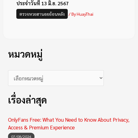
ประจำวันที่ 13 มิ.ย. 2567
ตรวจหวยฮานอยย้อนหลัง
/ By
HuayThai
หมวดหมู่
เรื่องล่าสุด
OnlyFans Free: What You Need to Know About Privacy,
Access & Premium Experience
07/08/2026