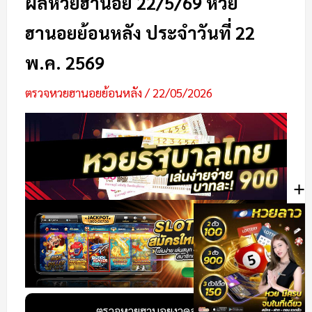
ผลหวยฮานอย 22/5/69 หวย
ฮานอยย้อนหลัง ประจำวันที่ 22
พ.ค. 2569
ตรวจหวยฮานอยย้อนหลัง
/
22/05/2026
+
ตรวจหวยฮานอยงวดล่าสุด