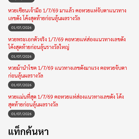
หวยเซียนเจ้ามือ 1/7/69 มาแล้ว คอหวยแห่จับตาแนวทาง
เลขดัง โค้งสุดท้ายก่อนลุ้นผลรางวัล
01/07/2026
หวยพระเอกตัวจริง 1/7/69 คอหวยแห่ส่องแนวทางเลขดัง
โค้งสุดท้ายก่อนลุ้นรางวัลใหญ่
01/07/2026
หวยม้านำโชค 1/7/69 แนวทางเลขดังมาแรง คอหวยจับตา
ก่อนลุ้นผลรางวัล
01/07/2026
หวยแม่นที่สุด 1/7/69 คอหวยแห่ส่องแนวทางเลขดัง โค้ง
สุดท้ายก่อนลุ้นผลรางวัล
01/07/2026
แท็กค้นหา