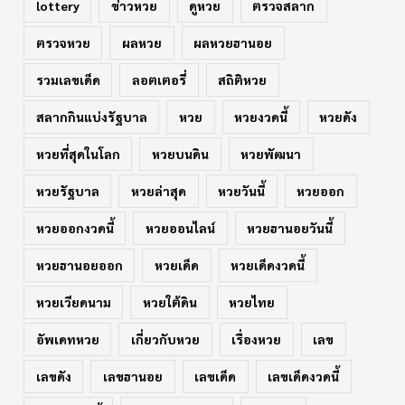
lottery
ข่าวหวย
ดูหวย
ตรวจสลาก
ตรวจหวย
ผลหวย
ผลหวยฮานอย
รวมเลขเด็ด
ลอตเตอรี่
สถิติหวย
สลากกินแบ่งรัฐบาล
หวย
หวยงวดนี้
หวยดัง
หวยที่สุดในโลก
หวยบนดิน
หวยพัฒนา
หวยรัฐบาล
หวยล่าสุด
หวยวันนี้
หวยออก
หวยออกงวดนี้
หวยออนไลน์
หวยฮานอยวันนี้
หวยฮานอยออก
หวยเด็ด
หวยเด็ดงวดนี้
หวยเวียดนาม
หวยใต้ดิน
หวยไทย
อัพเดทหวย
เกี่ยวกับหวย
เรื่องหวย
เลข
เลขดัง
เลขฮานอย
เลขเด็ด
เลขเด็ดงวดนี้