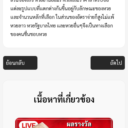
แต่ละรูปแบบที่แตกต่างกันขึ้นอยู่กับลักษณะของหวย
และจำนวนหลักที่เลือก ในส่วนของอัตราจ่ายก็สูงไม่แพ้
หวยลาว หวยรัฐบาลไทย และหวยอื่นๆจึงเป็นทางเลือก
ของคนชื่นชอบหวย
ย้อนกลับ
ถัดไป
เนื้อหาที่เกี่ยวข้อง