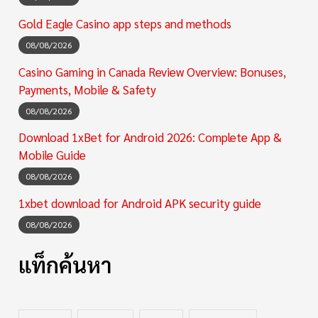
Gold Eagle Casino app steps and methods
08/08/2026
Casino Gaming in Canada Review Overview: Bonuses,
Payments, Mobile & Safety
08/08/2026
Download 1xBet for Android 2026: Complete App &
Mobile Guide
08/08/2026
1xbet download for Android APK security guide
08/08/2026
แท็กค้นหา