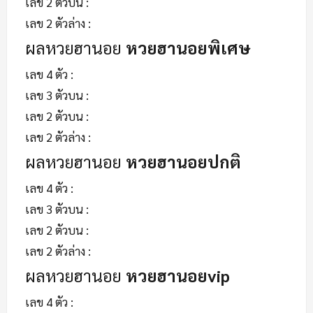
เลข 2 ตัวบน :
เลข 2 ตัวล่าง :
ผลหวยฮานอย
หวยฮานอยพิเศษ
เลข 4 ตัว :
เลข 3 ตัวบน :
เลข 2 ตัวบน :
เลข 2 ตัวล่าง :
ผลหวยฮานอย
หวยฮานอยปกติ
เลข 4 ตัว :
เลข 3 ตัวบน :
เลข 2 ตัวบน :
เลข 2 ตัวล่าง :
ผลหวยฮานอย
หวยฮานอยvip
เลข 4 ตัว :