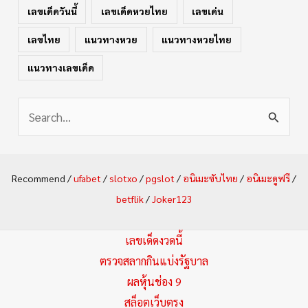
เลขเด็ดวันนี้
เลขเด็ดหวยไทย
เลขเด่น
เลขไทย
แนวทางหวย
แนวทางหวยไทย
แนวทางเลขเด็ด
S
e
a
Recommend /
ufabet
/
slotxo
/
pgslot
/
อนิเมะซับไทย
/
อนิเมะดูฟรี
/
r
betflik
/
Joker123
c
h
เลขเด็ดงวดนี้
f
ตรวจสลากกินแบ่งรัฐบาล
ผลหุ้นช่อง 9
o
สล็อตเว็บตรง
r