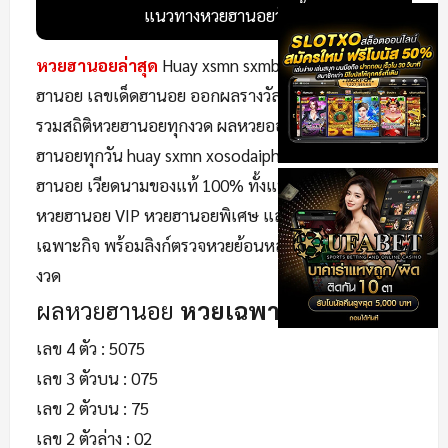
แนวทางหวยฮานอยวันนี้
หวยฮานอยล่าสุด
Huay xsmn sxmb xsthm ตรวจหวย
ฮานอย เลขเด็ดฮานอย ออกผลรางวัลแบบ Real Time
รวมสถิติหวยฮานอยทุกงวด ผลหวยออนไลน์ ออกผลหวย
ฮานอยทุกวัน huay sxmn xosodaiphat เว็บตรวจหวย
ฮานอย เวียดนามของแท้ 100% ทั้งแบบหวยฮานอยปกติ
หวยฮานอย VIP หวยฮานอยพิเศษ และ ผลหวยฮานอย
เฉพาะกิจ พร้อมลิงก์ตรวจหวยย้อนหลังผลหวยฮานอยทุก
งวด
ผลหวยฮานอย
หวยเฉพาะกิจ
เลข 4 ตัว : 5075
เลข 3 ตัวบน : 075
เลข 2 ตัวบน : 75
เลข 2 ตัวล่าง : 02