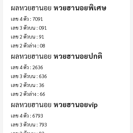
ผลหวยฮานอย
หวยฮานอยพิเศษ
เลข 4 ตัว : 7091
เลข 3 ตัวบน : 091
เลข 2 ตัวบน : 91
เลข 2 ตัวล่าง : 08
ผลหวยฮานอย
หวยฮานอยปกติ
เลข 4 ตัว : 2636
เลข 3 ตัวบน : 636
เลข 2 ตัวบน : 36
เลข 2 ตัวล่าง : 66
ผลหวยฮานอย
หวยฮานอยvip
เลข 4 ตัว : 6793
เลข 3 ตัวบน : 793