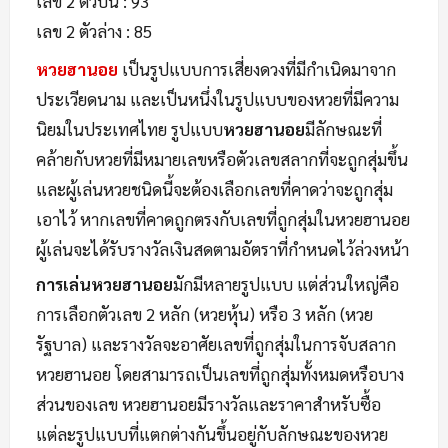
เลข 2 ตัวบน : 93
เลข 2 ตัวล่าง : 85
หวยฮานอย
เป็นรูปแบบการเสี่ยงดวงที่มีกำเนิดมาจาก
ประเวียดนาม และเป็นหนึ่งในรูปแบบของหวยที่มีความ
นิยมในประเทศไทย รูปแบบ
หวยฮานอย
มีลักษณะที่
คล้ายกับหวยที่มีหมายเลขหรือตัวเลขสลากที่จะถูกสุ่มขึ้น
และผู้เล่นหวยชนิดนี้จะต้องเลือกเลขที่คาดว่าจะถูกสุ่ม
เอาไว้ หากเลขที่คาดถูกตรงกับเลขที่ถูกสุ่มในหวยฮานอย
ผู้เล่นจะได้รับรางวัลเงินสดตามอัตราที่กำหนดไว้ล่วงหน้า
การเล่นหวยฮานอย
มักมีหลายรูปแบบ แต่ส่วนใหญ่คือ
การเลือกตัวเลข 2 หลัก (หวยหุ้น) หรือ 3 หลัก (หวย
รัฐบาล) และรางวัลจะอาศัยเลขที่ถูกสุ่มในการจับสลาก
หวยฮานอย โดยสามารถเป็นเลขที่ถูกสุ่มทั้งหมดหรือบาง
ส่วนของเลข หวยฮานอยมีรางวัลและราคาสำหรับซื้อ
แต่ละรูปแบบที่แตกต่างกันขึ้นอยู่กับลักษณะของหวย