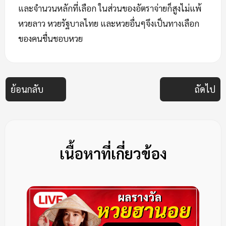
และจำนวนหลักที่เลือก ในส่วนของอัตราจ่ายก็สูงไม่แพ้
หวยลาว หวยรัฐบาลไทย และหวยอื่นๆจึงเป็นทางเลือก
ของคนชื่นชอบหวย
ย้อนกลับ
ถัดไป
เนื้อหาที่เกี่ยวข้อง