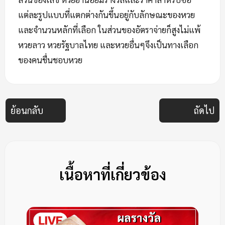
แต่ละรูปแบบที่แตกต่างกันขึ้นอยู่กับลักษณะของหวย
และจำนวนหลักที่เลือก ในส่วนของอัตราจ่ายก็สูงไม่แพ้
หวยลาว หวยรัฐบาลไทย และหวยอื่นๆจึงเป็นทางเลือก
ของคนชื่นชอบหวย
ย้อนกลับ
ถัดไป
เนื้อหาที่เกี่ยวข้อง