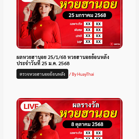
ผลหวยฮานอย 25/1/68 หวยฮานอยย้อนหลัง
ประจำวันที่ 25 ม.ค. 2568
ตรวจหวยฮานอยย้อนหลัง
/ By
HuayThai