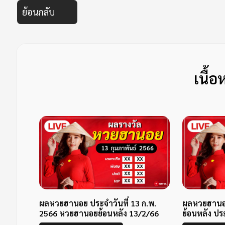
ย้อนกลับ
เนื้อ
ผลหวยฮานอย ประจำวันที่ 13 ก.พ.
ผลหวยฮานอ
2566 หวยฮานอยย้อนหลัง 13/2/66
ย้อนหลัง ประ