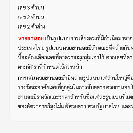
เลข 3 ตัวบน :
เลข 2 ตัวบน :
เลข 2 ตัวล่าง :
หวยฮานอย
เป็นรูปแบบการเสี่ยงดวงที่มีกำเนิดมาจ
ประเทศไทย รูปแบบ
หวยฮานอย
มีลักษณะที่คล้ายกับ
นี้จะต้องเลือกเลขที่คาดว่าจะถูกสุ่มเอาไว้ หากเลขที่ค
ตามอัตราที่กำหนดไว้ล่วงหน้า
การเล่นหวยฮานอย
มักมีหลายรูปแบบ แต่ส่วนใหญ่คือ
รางวัลจะอาศัยเลขที่ถูกสุ่มในการจับสลากหวยฮานอย 
ฮานอยมีรางวัลและราคาสำหรับซื้อแต่ละรูปแบบที่แตก
ของอัตราจ่ายก็สูงไม่แพ้หวยลาว หวยรัฐบาลไทย และ