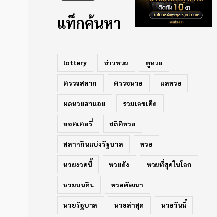
แท็กค้นหา
lottery
ข่าวหวย
ดูหวย
ตรวจสลาก
ตรวจหวย
ผลหวย
ผลหวยฮานอย
รวมเลขเด็ด
ลอตเตอรี่
สถิติหวย
สลากกินแบ่งรัฐบาล
หวย
หวยงวดนี้
หวยดัง
หวยที่สุดในโลก
หวยบนดิน
หวยพัฒนา
หวยรัฐบาล
หวยล่าสุด
หวยวันนี้