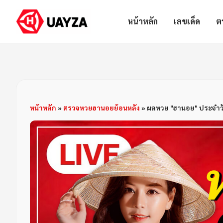
Skip
Post
หน้าหลัก
เลขเด็ด
ต
to
navigation
content
หน้าหลัก
»
ตรวจหวยฮานอยย้อนหลัง
»
ผลหวย "ฮานอย" ประจำวัน