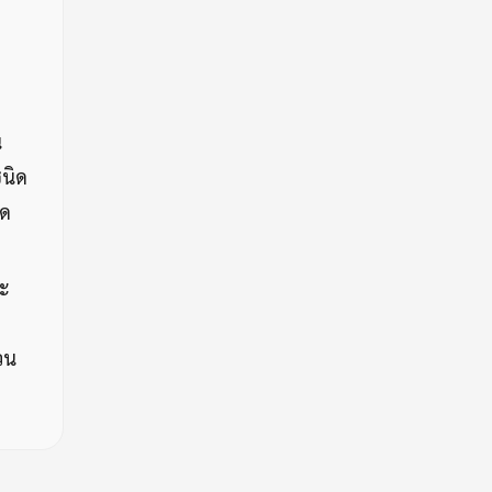
น
ชนิด
สด
ละ
วน