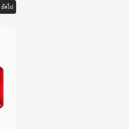
ถัดไป