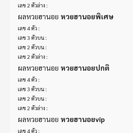
เลข 2 ตัวล่าง :
ผลหวยฮานอย
หวยฮานอยพิเศษ
เลข 4 ตัว :
เลข 3 ตัวบน :
เลข 2 ตัวบน :
เลข 2 ตัวล่าง :
ผลหวยฮานอย
หวยฮานอยปกติ
เลข 4 ตัว :
เลข 3 ตัวบน :
เลข 2 ตัวบน :
เลข 2 ตัวล่าง :
ผลหวยฮานอย
หวยฮานอยvip
เลข 4 ตัว :