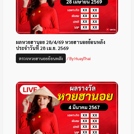
ผลหวยฮานอย 28/4/69 หวยฮานอยย้อนหลัง
ประจำวันที่ 28 เม.ย. 2569
ตรวจหวยฮานอยย้อนหลัง
/ By
HuayThai