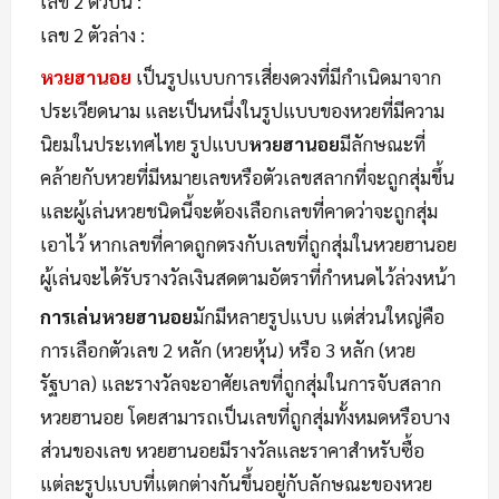
เลข 2 ตัวบน :
เลข 2 ตัวล่าง :
หวยฮานอย
เป็นรูปแบบการเสี่ยงดวงที่มีกำเนิดมาจาก
ประเวียดนาม และเป็นหนึ่งในรูปแบบของหวยที่มีความ
นิยมในประเทศไทย รูปแบบ
หวยฮานอย
มีลักษณะที่
คล้ายกับหวยที่มีหมายเลขหรือตัวเลขสลากที่จะถูกสุ่มขึ้น
และผู้เล่นหวยชนิดนี้จะต้องเลือกเลขที่คาดว่าจะถูกสุ่ม
เอาไว้ หากเลขที่คาดถูกตรงกับเลขที่ถูกสุ่มในหวยฮานอย
ผู้เล่นจะได้รับรางวัลเงินสดตามอัตราที่กำหนดไว้ล่วงหน้า
การเล่นหวยฮานอย
มักมีหลายรูปแบบ แต่ส่วนใหญ่คือ
การเลือกตัวเลข 2 หลัก (หวยหุ้น) หรือ 3 หลัก (หวย
รัฐบาล) และรางวัลจะอาศัยเลขที่ถูกสุ่มในการจับสลาก
หวยฮานอย โดยสามารถเป็นเลขที่ถูกสุ่มทั้งหมดหรือบาง
ส่วนของเลข หวยฮานอยมีรางวัลและราคาสำหรับซื้อ
แต่ละรูปแบบที่แตกต่างกันขึ้นอยู่กับลักษณะของหวย