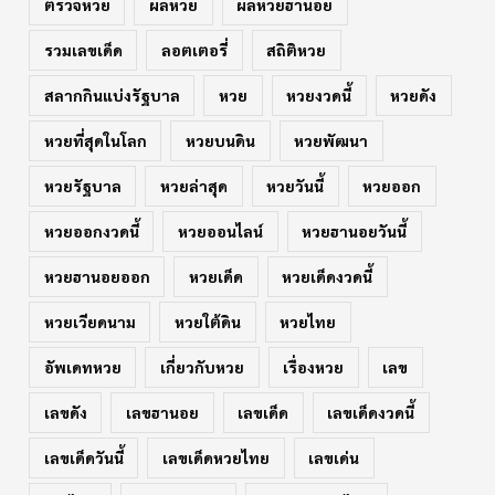
ตรวจหวย
ผลหวย
ผลหวยฮานอย
รวมเลขเด็ด
ลอตเตอรี่
สถิติหวย
สลากกินแบ่งรัฐบาล
หวย
หวยงวดนี้
หวยดัง
หวยที่สุดในโลก
หวยบนดิน
หวยพัฒนา
หวยรัฐบาล
หวยล่าสุด
หวยวันนี้
หวยออก
หวยออกงวดนี้
หวยออนไลน์
หวยฮานอยวันนี้
หวยฮานอยออก
หวยเด็ด
หวยเด็ดงวดนี้
หวยเวียดนาม
หวยใต้ดิน
หวยไทย
อัพเดทหวย
เกี่ยวกับหวย
เรื่องหวย
เลข
เลขดัง
เลขฮานอย
เลขเด็ด
เลขเด็ดงวดนี้
เลขเด็ดวันนี้
เลขเด็ดหวยไทย
เลขเด่น