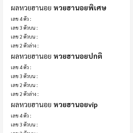
ผลหวยฮานอย
หวยฮานอยพิเศษ
เลข 4 ตัว :
เลข 3 ตัวบน :
เลข 2 ตัวบน :
เลข 2 ตัวล่าง :
ผลหวยฮานอย
หวยฮานอยปกติ
เลข 4 ตัว :
เลข 3 ตัวบน :
เลข 2 ตัวบน :
เลข 2 ตัวล่าง :
ผลหวยฮานอย
หวยฮานอยvip
เลข 4 ตัว :
เลข 3 ตัวบน :