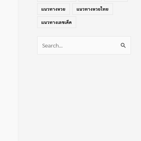
แนวทางหวย
แนวทางหวยไทย
แนวทางเลขเด็ด
S
e
a
r
c
h
f
o
r