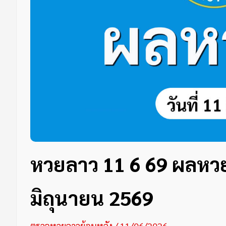
หวยลาว 11 6 69 ผลหวยล
มิถุนายน 2569
ตรวจหวยลาวย้อนหลัง
/
11/06/2026