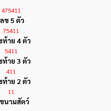
475411
เลข 5 ตัว
75411
ขท้าย 4 ตัว
5411
ขท้าย 3 ตัว
411
ขท้าย 2 ตัว
11
ขนามสัตว์