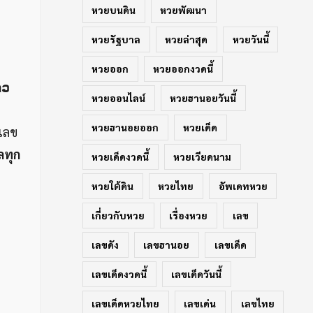
หวยบนดิน
หวยพัฒนา
หวยรัฐบาล
หวยล่าสุด
หวยวันนี้
หวยออก
หวยออกงวดนี้
າວ
หวยออนไลน์
หวยฮานอยวันนี้
หวยฮานอยออก
หวยเด็ด
งเลข
ลทุก
หวยเด็ดงวดนี้
หวยเวียดนาม
หวยใต้ดิน
หวยไทย
อัพเดทหวย
เกี่ยวกับหวย
เรื่องหวย
เลข
เลขดัง
เลขฮานอย
เลขเด็ด
เลขเด็ดงวดนี้
เลขเด็ดวันนี้
เลขเด็ดหวยไทย
เลขเด่น
เลขไทย