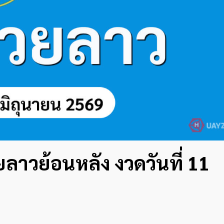
าวย้อนหลัง งวดวันที่ 11