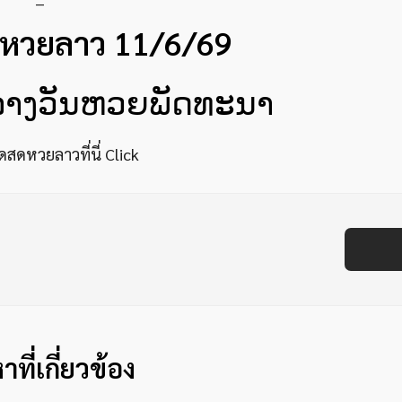
–
หวยลาว 11/6/69
າງວັນຫວຍພັດທະນາ
ดสดหวยลาวที่นี่ Click
หาที่เกี่ยวข้อง