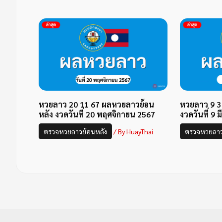
หวยลาว 20 11 67 ผลหวยลาวย้อน
หวยลาว 9 3
หลัง งวดวันที่ 20 พฤศจิกายน 2567
งวดวันที่ 9
ตรวจหวยลาวย้อนหลัง
/ By
HuayThai
ตรวจหวยลาว