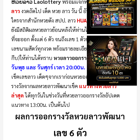
ຫວຍລາວ Laolottery
พร้อมแจกฟรี
แนวทางหวย
ลาว
งวดถัดไป เด็ด หวย ลาว วัน นี้ อัปเดตรวดเร็วก่อน
ใครจากสำนักหวยดัง สปป. ลาว
HUAYZA
นอกจากนี้เรา
ยังมีสถิติผลหวยลาวย้อนหลังให้ท่านได้วิเคราะห์เลขลาว
ที่จะออก ตั้งแต่ 6 ตัว จนถึงเลข 1 ตัวหลักสุดท้าย และ
เลขนามสัตว์ทุกงวด พร้อมรายละเอียดค่าเงินรางวัล(เงิน
กีบ)ให้ท่านได้ทราบ
หวยลาวออกรางวัลทุก
วันจันทร์
วันพุธ และ วันศุกร์ เวลา 20:00น.
เป็นต้นไป อย่าลืม
เช็คเลขลาว เด็ดๆจากเราก่อนหวยออกคุณอาจพลาด
รางวัลจากผลหวยลาวพัฒนาเช็ค
แนวทางหวยลาว
ล่าสุด
ได้ทุกวันในช่วงวันที่หวยลาวออกรางวัลอัปเดต
แนวทาง 13:00น. เป็นต้นไป
ผลการออกรางวัลหวยลาวพัฒนา
เลข 6 ตัว