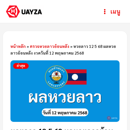
Skip
Post
ห
Main
เมนู
to
navigation
ม
Menu
content
ว
ด
ห
หน้าหลัก
»
ตรวจหวยลาวย้อนหลัง
»
หวยลาว 12 5 68 ผลหวย
ลาวย้อนหลัง งวดวันที่ 12 พฤษภาคม 2568
มู่