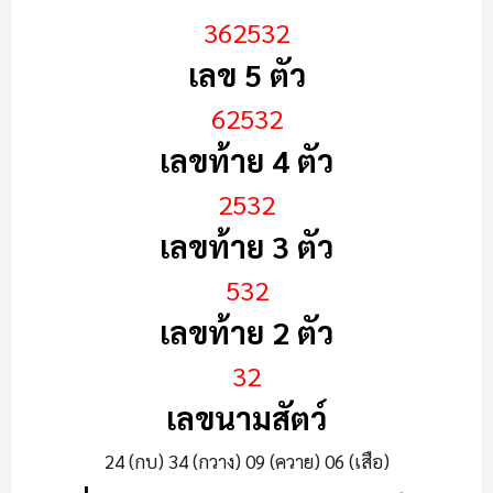
362532
เลข 5 ตัว
62532
เลขท้าย 4 ตัว
2532
เลขท้าย 3 ตัว
532
เลขท้าย 2 ตัว
32
เลขนามสัตว์
24 (กบ) 34 (กวาง) 09 (ควาย) 06 (เสือ)