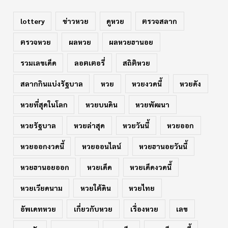
lottery
ข่าวหวย
ดูหวย
ตรวจสลาก
ตรวจหวย
ผลหวย
ผลหวยฮานอย
รวมเลขเด็ด
ลอตเตอรี่
สถิติหวย
สลากกินแบ่งรัฐบาล
หวย
หวยงวดนี้
หวยดัง
หวยที่สุดในโลก
หวยบนดิน
หวยพัฒนา
หวยรัฐบาล
หวยล่าสุด
หวยวันนี้
หวยออก
หวยออกงวดนี้
หวยออนไลน์
หวยฮานอยวันนี้
หวยฮานอยออก
หวยเด็ด
หวยเด็ดงวดนี้
หวยเวียดนาม
หวยใต้ดิน
หวยไทย
อัพเดทหวย
เกี่ยวกับหวย
เรื่องหวย
เลข