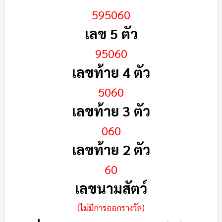
595060
เลข 5 ตัว
95060
เลขท้าย 4 ตัว
5060
เลขท้าย 3 ตัว
060
เลขท้าย 2 ตัว
60
เลขนามสัตว์
(ไม่มีการออกรางวัล)