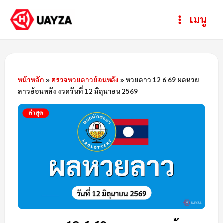
Skip
Post
ห
Main
เมนู
to
navigation
ม
Menu
content
ว
ด
ห
หน้าหลัก
»
ตรวจหวยลาวย้อนหลัง
»
หวยลาว 12 6 69 ผลหวย
ลาวย้อนหลัง งวดวันที่ 12 มิถุนายน 2569
มู่