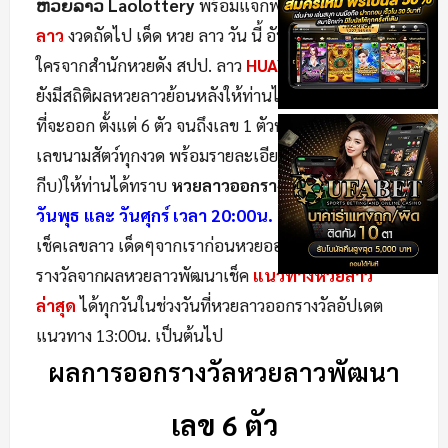
ຫວຍລາວ Laolottery
พร้อมแจกฟรี
แนวทางหวย
ลาว
งวดถัดไป เด็ด หวย ลาว วัน นี้ อัปเดตรวดเร็วก่อน
ใครจากสำนักหวยดัง สปป. ลาว
HUAYZA
นอกจากนี้เรา
ยังมีสถิติผลหวยลาวย้อนหลังให้ท่านได้วิเคราะห์เลขลาว
ที่จะออก ตั้งแต่ 6 ตัว จนถึงเลข 1 ตัวหลักสุดท้าย และ
เลขนามสัตว์ทุกงวด พร้อมรายละเอียดค่าเงินรางวัล(เงิน
กีบ)ให้ท่านได้ทราบ
หวยลาวออกรางวัลทุก
วันจันทร์
วันพุธ และ วันศุกร์ เวลา 20:00น.
เป็นต้นไป อย่าลืม
เช็คเลขลาว เด็ดๆจากเราก่อนหวยออกคุณอาจพลาด
รางวัลจากผลหวยลาวพัฒนาเช็ค
แนวทางหวยลาว
ล่าสุด
ได้ทุกวันในช่วงวันที่หวยลาวออกรางวัลอัปเดต
แนวทาง 13:00น. เป็นต้นไป
ผลการออกรางวัลหวยลาวพัฒนา
เลข 6 ตัว