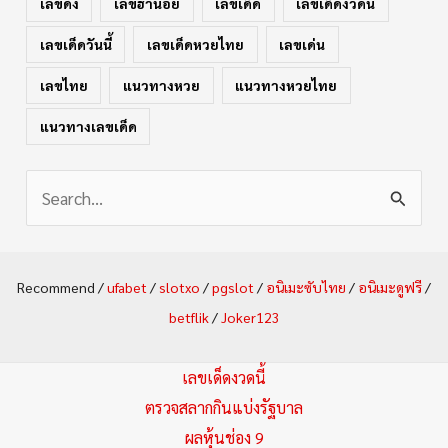
เลขดัง
เลขฮานอย
เลขเด็ด
เลขเด็ดงวดนี้
เลขเด็ดวันนี้
เลขเด็ดหวยไทย
เลขเด่น
เลขไทย
แนวทางหวย
แนวทางหวยไทย
แนวทางเลขเด็ด
S
e
a
Recommend /
ufabet
/
slotxo
/
pgslot
/
อนิเมะซับไทย
/
อนิเมะดูฟรี
/
r
betflik
/
Joker123
c
h
เลขเด็ดงวดนี้
f
ตรวจสลากกินแบ่งรัฐบาล
ผลหุ้นช่อง 9
o