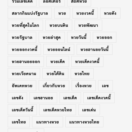
รวมเลขเด็ด
ลอตเตอรี่
สถิติหวย
สลากกินแบ่งรัฐบาล
หวย
หวยงวดนี้
หวยดัง
หวยที่สุดในโลก
หวยบนดิน
หวยพัฒนา
หวยรัฐบาล
หวยล่าสุด
หวยวันนี้
หวยออก
หวยออกงวดนี้
หวยออนไลน์
หวยฮานอยวันนี้
หวยฮานอยออก
หวยเด็ด
หวยเด็ดงวดนี้
หวยเวียดนาม
หวยใต้ดิน
หวยไทย
อัพเดทหวย
เกี่ยวกับหวย
เรื่องหวย
เลข
เลขดัง
เลขฮานอย
เลขเด็ด
เลขเด็ดงวดนี้
เลขเด็ดวันนี้
เลขเด็ดหวยไทย
เลขเด่น
เลขไทย
แนวทางหวย
แนวทางหวยไทย