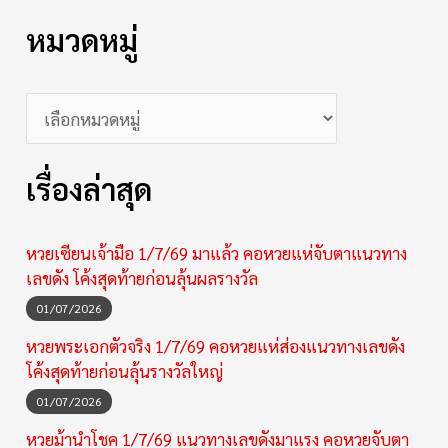
หมวดหมู่
เรื่องล่าสุด
หวยเซียนเจ้ามือ 1/7/69 มาแล้ว คอหวยแห่จับตาแนวทาง
เลขดัง โค้งสุดท้ายก่อนลุ้นผลรางวัล
01/07/2026
หวยพระเอกตัวจริง 1/7/69 คอหวยแห่ส่องแนวทางเลขดัง
โค้งสุดท้ายก่อนลุ้นรางวัลใหญ่
01/07/2026
หวยม้านำโชค 1/7/69 แนวทางเลขดังมาแรง คอหวยจับตา