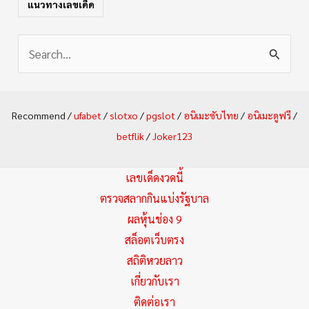
แนวทางเลขเด็ด
S
e
a
Recommend /
ufabet
/
slotxo
/
pgslot
/
อนิเมะซับไทย
/
อนิเมะดูฟรี
/
r
betflik
/
Joker123
c
h
เลขเด็ดงวดนี้
f
ตรวจสลากกินแบ่งรัฐบาล
ผลหุ้นช่อง 9
o
สล็อตเว็บตรง
r
สถิติหวยลาว
:
เกี่ยวกับเรา
ติดต่อเรา