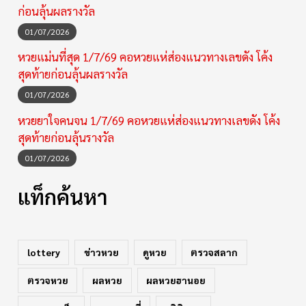
ก่อนลุ้นผลรางวัล
01/07/2026
หวยแม่นที่สุด 1/7/69 คอหวยแห่ส่องแนวทางเลขดัง โค้ง
สุดท้ายก่อนลุ้นผลรางวัล
01/07/2026
หวยยาใจคนจน 1/7/69 คอหวยแห่ส่องแนวทางเลขดัง โค้ง
สุดท้ายก่อนลุ้นรางวัล
01/07/2026
แท็กค้นหา
lottery
ข่าวหวย
ดูหวย
ตรวจสลาก
ตรวจหวย
ผลหวย
ผลหวยฮานอย