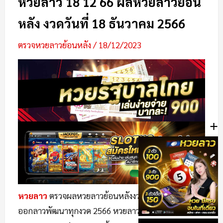
หวยลาว 18 12 66 ผลหวยลาวย้อน
หลัง งวดวันที่ 18 ธันวาคม 2566
ตรวจหวยลาวย้อนหลัง
/
18/12/2023
+
หวยลาว
ตรวจผลหวยลาวย้อนหลังงวดล่าสุด เช็คผลหวย
ออกลาวพัฒนาทุกงวด 2566 หวยลาววันนี้ออกอะไร