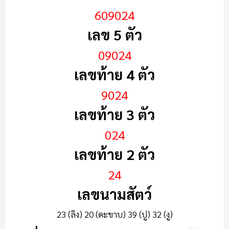
609024
เลข 5 ตัว
09024
เลขท้าย 4 ตัว
9024
เลขท้าย 3 ตัว
024
เลขท้าย 2 ตัว
24
เลขนามสัตว์
23 (ลิง) 20 (ตะขาบ) 39 (ปู) 32 (งู)