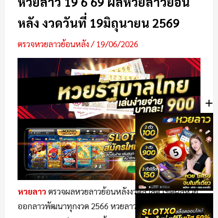
หวยลาว 19 6 69 ผลหวยลาวย้อน
หลัง งวดวันที่ 19มิถุนายน 2569
ตรวจหวยลาวย้อนหลัง
/
19/06/2026
+
หวยลาว
ตรวจผลหวยลาวย้อนหลังงวดล่าสุด เช็คผลหวย
ออกลาวพัฒนาทุกงวด 2566 หวยลาววันนี้ออกอะไร