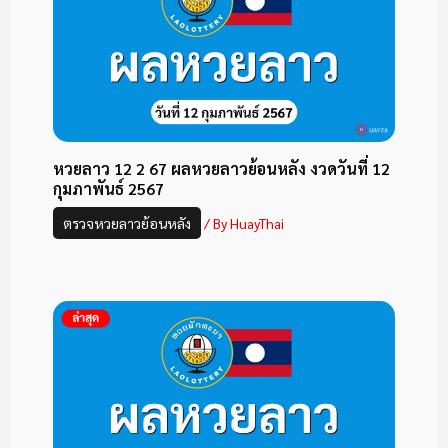
หวยลาว 12 2 67 ผลหวยลาวย้อนหลัง งวดวันที่ 12
กุมภาพันธ์ 2567
ตรวจหวยลาวย้อนหลัง
/ By
HuayThai