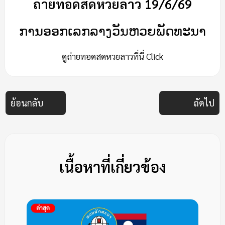
ถ่ายทอดสดหวยลาว 19/6/69
ການອອກເລກລາງວັນຫວຍພັດທະນາ
ดูถ่ายทอดสดหวยลาวที่นี่ Click
ย้อนกลับ
ถัดไป
เนื้อหาที่เกี่ยวข้อง