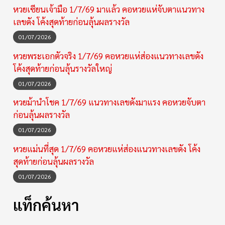
หวยเซียนเจ้ามือ 1/7/69 มาแล้ว คอหวยแห่จับตาแนวทาง
เลขดัง โค้งสุดท้ายก่อนลุ้นผลรางวัล
01/07/2026
หวยพระเอกตัวจริง 1/7/69 คอหวยแห่ส่องแนวทางเลขดัง
โค้งสุดท้ายก่อนลุ้นรางวัลใหญ่
01/07/2026
หวยม้านำโชค 1/7/69 แนวทางเลขดังมาแรง คอหวยจับตา
ก่อนลุ้นผลรางวัล
01/07/2026
หวยแม่นที่สุด 1/7/69 คอหวยแห่ส่องแนวทางเลขดัง โค้ง
สุดท้ายก่อนลุ้นผลรางวัล
01/07/2026
แท็กค้นหา