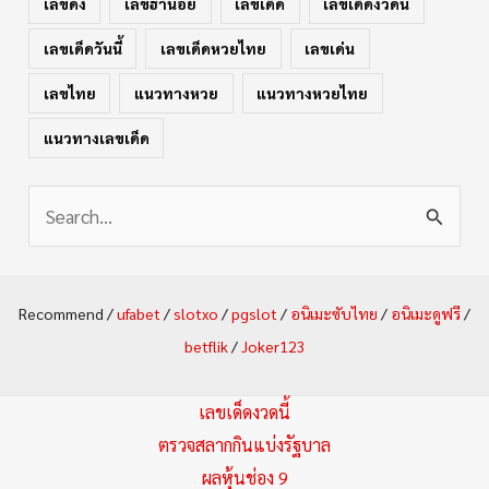
เลขดัง
เลขฮานอย
เลขเด็ด
เลขเด็ดงวดนี้
เลขเด็ดวันนี้
เลขเด็ดหวยไทย
เลขเด่น
เลขไทย
แนวทางหวย
แนวทางหวยไทย
แนวทางเลขเด็ด
S
e
a
Recommend /
ufabet
/
slotxo
/
pgslot
/
อนิเมะซับไทย
/
อนิเมะดูฟรี
/
r
betflik
/
Joker123
c
h
เลขเด็ดงวดนี้
f
ตรวจสลากกินแบ่งรัฐบาล
ผลหุ้นช่อง 9
o