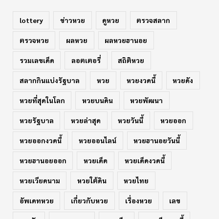
lottery
ข่าวหวย
ดูหวย
ตรวจสลาก
ตรวจหวย
ผลหวย
ผลหวยฮานอย
รวมเลขเด็ด
ลอตเตอรี่
สถิติหวย
สลากกินแบ่งรัฐบาล
หวย
หวยงวดนี้
หวยดัง
หวยที่สุดในโลก
หวยบนดิน
หวยพัฒนา
หวยรัฐบาล
หวยล่าสุด
หวยวันนี้
หวยออก
หวยออกงวดนี้
หวยออนไลน์
หวยฮานอยวันนี้
หวยฮานอยออก
หวยเด็ด
หวยเด็ดงวดนี้
หวยเวียดนาม
หวยใต้ดิน
หวยไทย
อัพเดทหวย
เกี่ยวกับหวย
เรื่องหวย
เลข