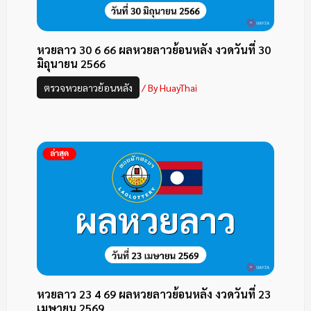
หวยลาว 30 6 66 ผลหวยลาวย้อนหลัง งวดวันที่ 30
มิถุนายน 2566
ตรวจหวยลาวย้อนหลัง
/ By
HuayThai
หวยลาว 23 4 69 ผลหวยลาวย้อนหลัง งวดวันที่ 23
เมษายน 2569