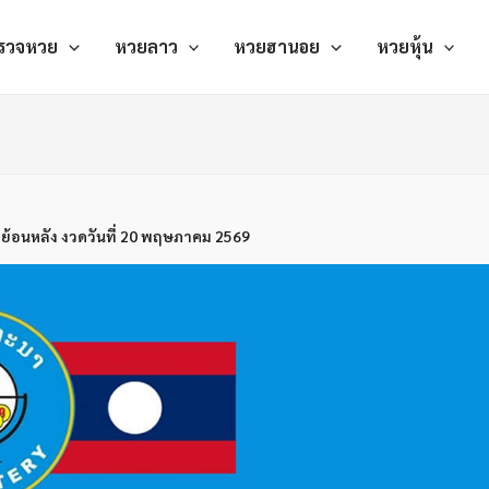
รวจหวย
หวยลาว
หวยฮานอย
หวยหุ้น
้อนหลัง งวดวันที่ 20 พฤษภาคม 2569