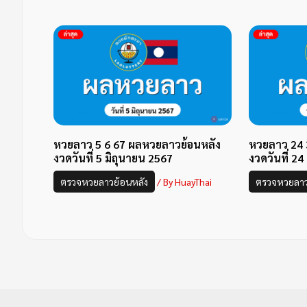
หวยลาว 5 6 67 ผลหวยลาวย้อนหลัง
หวยลาว 24 
งวดวันที่ 5 มิถุนายน 2567
งวดวันที่ 2
ตรวจหวยลาวย้อนหลัง
/ By
HuayThai
ตรวจหวยลาว