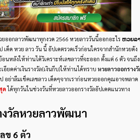
หวยออกลาวพัฒนาทุกงวด 2566 หวยลาววันนี้ออกอะไร
ຫວຍລ
 เด็ด หวย ลาว วัน นี้ อัปเดตรวดเร็วก่อนใครจากสำนักหวยดัง
อนหลังให้ท่านได้วิเคราะห์เลขลาวที่จะออก ตั้งแต่ 6 ตัว จนถึ
เอียดค่าเงินรางวัล(เงินกีบ)ให้ท่านได้ทราบ
หวยลาวออกรางวั
ไป อย่าลืมเช็คเลขลาว เด็ดๆจากเราก่อนหวยออกคุณอาจพลาด
สุด
ได้ทุกวันในช่วงวันที่หวยลาวออกรางวัลอัปเดตแนวทาง
งวัลหวยลาวพัฒนา
เลข 6 ตัว