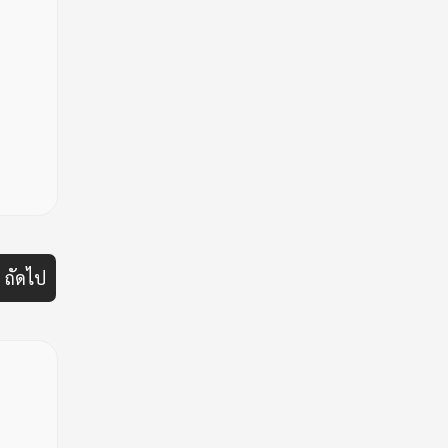
ถัดไป