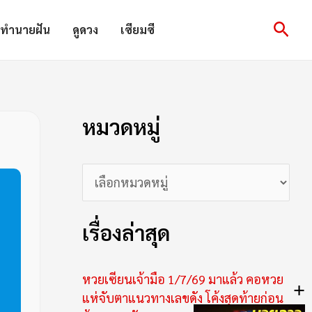
ห
Sear
ทำนายฝัน
ดูดวง
เซียมซี
ม
ว
ด
ห
หมวดหมู่
มู่
เรื่องล่าสุด
หวยเซียนเจ้ามือ 1/7/69 มาแล้ว คอหวย
+
แห่จับตาแนวทางเลขดัง โค้งสุดท้ายก่อน