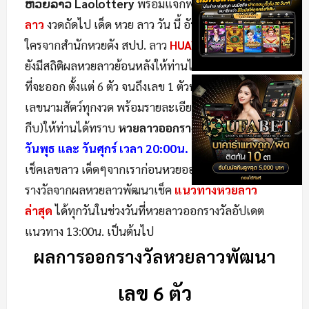
ຫວຍລາວ Laolottery
พร้อมแจกฟรี
แนวทางหวย
ลาว
งวดถัดไป เด็ด หวย ลาว วัน นี้ อัปเดตรวดเร็วก่อน
ใครจากสำนักหวยดัง สปป. ลาว
HUAYZA
นอกจากนี้เรา
ยังมีสถิติผลหวยลาวย้อนหลังให้ท่านได้วิเคราะห์เลขลาว
ที่จะออก ตั้งแต่ 6 ตัว จนถึงเลข 1 ตัวหลักสุดท้าย และ
เลขนามสัตว์ทุกงวด พร้อมรายละเอียดค่าเงินรางวัล(เงิน
กีบ)ให้ท่านได้ทราบ
หวยลาวออกรางวัลทุก
วันจันทร์
วันพุธ และ วันศุกร์ เวลา 20:00น.
เป็นต้นไป อย่าลืม
เช็คเลขลาว เด็ดๆจากเราก่อนหวยออกคุณอาจพลาด
รางวัลจากผลหวยลาวพัฒนาเช็ค
แนวทางหวยลาว
ล่าสุด
ได้ทุกวันในช่วงวันที่หวยลาวออกรางวัลอัปเดต
แนวทาง 13:00น. เป็นต้นไป
ผลการออกรางวัลหวยลาวพัฒนา
เลข 6 ตัว