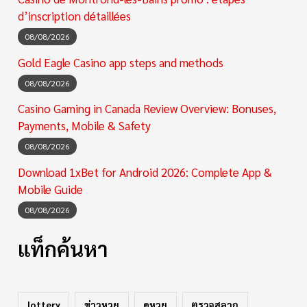
d’inscription détaillées
08/08/2026
Gold Eagle Casino app steps and methods
08/08/2026
Casino Gaming in Canada Review Overview: Bonuses,
Payments, Mobile & Safety
08/08/2026
Download 1xBet for Android 2026: Complete App &
Mobile Guide
08/08/2026
แท็กค้นหา
lottery
ข่าวหวย
ดูหวย
ตรวจสลาก