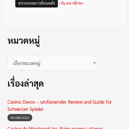
ตรวจหวยลาวย้อนหลัง
/ By
มหาทักษา
หมวดหมู่
เรื่องล่าสุด
Casino Davos – umfassender Review und Guide für
Schweizer Spieler
09/08/2026
Casino de Montrond-les-Bains promo : étapes