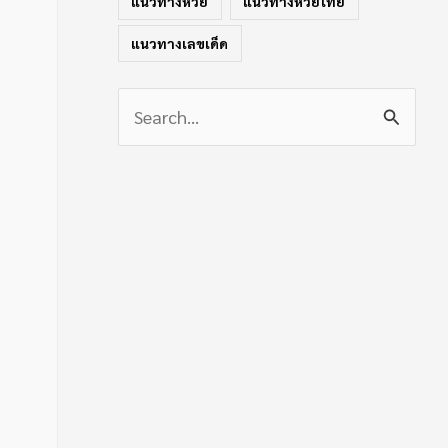
แนวทางหวย
แนวทางหวยไทย
แนวทางเลขเด็ด
S
e
a
r
c
h
f
o
r
: