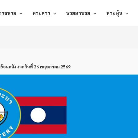
รวจหวย
หวยลาว
หวยฮานอย
หวยหุ้น
้อนหลัง งวดวันที่ 26 พฤษภาคม 2569