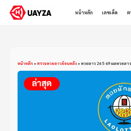
Skip
Post
หน้าหลัก
เลขเด็ด
ต
to
navigation
content
หน้าหลัก
»
ตรวจหวยลาวย้อนหลัง
»
หวยลาว 26 5 69 ผลหวยลาวย