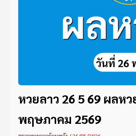
หวยลาว 26 5 69 ผลหวยล
พฤษภาคม 2569
ตรวจหวยลาวย้อนหลัง
/
26/05/2026