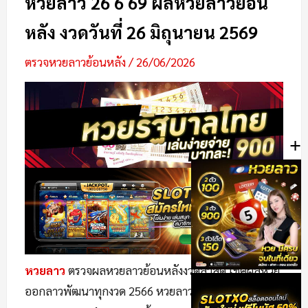
หวยลาว 26 6 69 ผลหวยลาวย้อน
หลัง งวดวันที่ 26 มิถุนายน 2569
ตรวจหวยลาวย้อนหลัง
/
26/06/2026
+
หวยลาว
ตรวจผลหวยลาวย้อนหลังงวดล่าสุด เช็คผลหวย
ออกลาวพัฒนาทุกงวด 2566 หวยลาววันนี้ออกอะไร