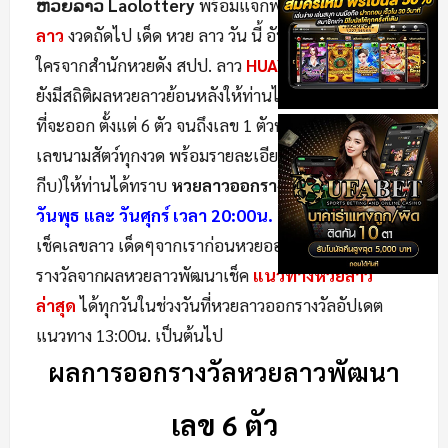
ຫວຍລາວ Laolottery
พร้อมแจกฟรี
แนวทางหวย
ลาว
งวดถัดไป เด็ด หวย ลาว วัน นี้ อัปเดตรวดเร็วก่อน
ใครจากสำนักหวยดัง สปป. ลาว
HUAYZA
นอกจากนี้เรา
ยังมีสถิติผลหวยลาวย้อนหลังให้ท่านได้วิเคราะห์เลขลาว
ที่จะออก ตั้งแต่ 6 ตัว จนถึงเลข 1 ตัวหลักสุดท้าย และ
เลขนามสัตว์ทุกงวด พร้อมรายละเอียดค่าเงินรางวัล(เงิน
กีบ)ให้ท่านได้ทราบ
หวยลาวออกรางวัลทุก
วันจันทร์
วันพุธ และ วันศุกร์ เวลา 20:00น.
เป็นต้นไป อย่าลืม
เช็คเลขลาว เด็ดๆจากเราก่อนหวยออกคุณอาจพลาด
รางวัลจากผลหวยลาวพัฒนาเช็ค
แนวทางหวยลาว
ล่าสุด
ได้ทุกวันในช่วงวันที่หวยลาวออกรางวัลอัปเดต
แนวทาง 13:00น. เป็นต้นไป
ผลการออกรางวัลหวยลาวพัฒนา
เลข 6 ตัว