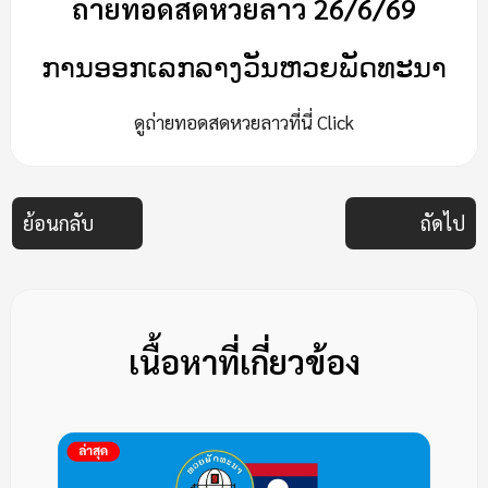
ถ่ายทอดสดหวยลาว 26/6/69
ການອອກເລກລາງວັນຫວຍພັດທະນາ
ดูถ่ายทอดสดหวยลาวที่นี่ Click
ย้อนกลับ
ถัดไป
เนื้อหาที่เกี่ยวข้อง