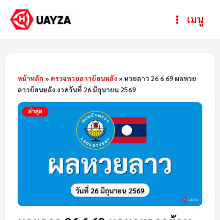
Skip
Post
ห
Main
เมนู
to
navigation
ม
Menu
content
ว
ด
ห
หน้าหลัก
»
ตรวจหวยลาวย้อนหลัง
»
หวยลาว 26 6 69 ผลหวย
ลาวย้อนหลัง งวดวันที่ 26 มิถุนายน 2569
มู่