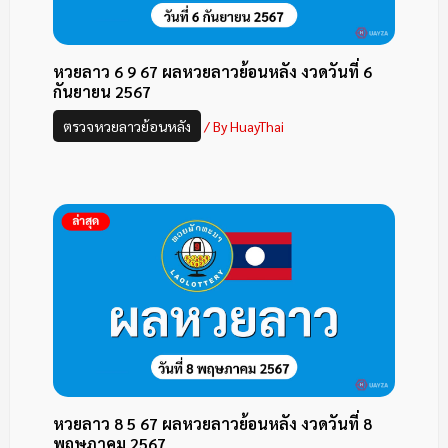
หวยลาว 6 9 67 ผลหวยลาวย้อนหลัง งวดวันที่ 6
กันยายน 2567
ตรวจหวยลาวย้อนหลัง
/ By
HuayThai
หวยลาว 8 5 67 ผลหวยลาวย้อนหลัง งวดวันที่ 8
พฤษภาคม 2567