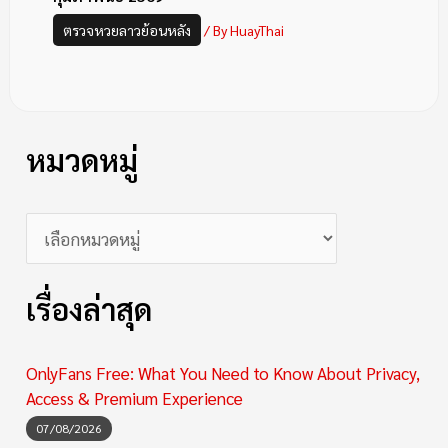
ตรวจหวยลาวย้อนหลัง
/ By
HuayThai
หมวดหมู่
เรื่องล่าสุด
OnlyFans Free: What You Need to Know About Privacy,
Access & Premium Experience
07/08/2026