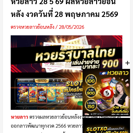
หวยลาว 28 5 69 ผลหวยลาวย้อน
หลัง งวดวันที่ 28 พฤษภาคม 2569
ตรวจหวยลาวย้อนหลัง
/
28/05/2026
+
หวยลาว
ตรวจผลหวยลาวย้อนหลังงวดล่าสุด เช็คผลหวย
ออกลาวพัฒนาทุกงวด 2566 หวยลาววันนี้ออกอะไร