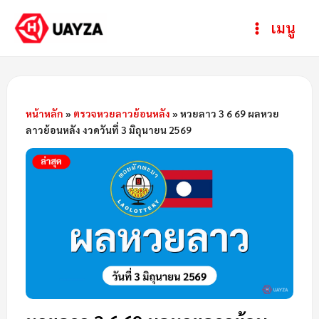
Skip
Post
ห
Main
เมนู
to
navigation
ม
Menu
content
ว
ด
ห
หน้าหลัก
»
ตรวจหวยลาวย้อนหลัง
»
หวยลาว 3 6 69 ผลหวย
ลาวย้อนหลัง งวดวันที่ 3 มิถุนายน 2569
มู่