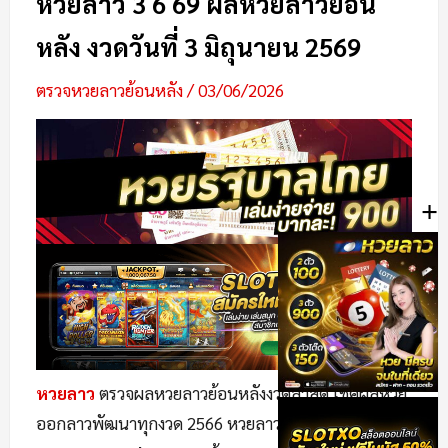
หวยลาว 3 6 69 ผลหวยลาวย้อน
หลัง งวดวันที่ 3 มิถุนายน 2569
ตรวจหวยลาวย้อนหลัง
/
03/06/2026
+
หวยลาว
ตรวจผลหวยลาวย้อนหลังงวดล่าสุด เช็คผลหวย
ออกลาวพัฒนาทุกงวด 2566 หวยลาววันนี้ออกอะไร