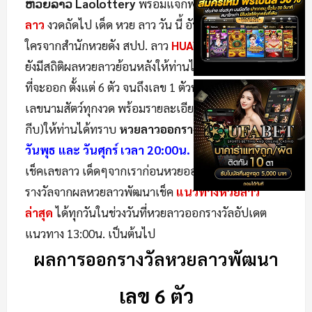
ຫວຍລາວ Laolottery
พร้อมแจกฟรี
แนวทางหวย
ลาว
งวดถัดไป เด็ด หวย ลาว วัน นี้ อัปเดตรวดเร็วก่อน
ใครจากสำนักหวยดัง สปป. ลาว
HUAYZA
นอกจากนี้เรา
ยังมีสถิติผลหวยลาวย้อนหลังให้ท่านได้วิเคราะห์เลขลาว
ที่จะออก ตั้งแต่ 6 ตัว จนถึงเลข 1 ตัวหลักสุดท้าย และ
เลขนามสัตว์ทุกงวด พร้อมรายละเอียดค่าเงินรางวัล(เงิน
กีบ)ให้ท่านได้ทราบ
หวยลาวออกรางวัลทุก
วันจันทร์
วันพุธ และ วันศุกร์ เวลา 20:00น.
เป็นต้นไป อย่าลืม
เช็คเลขลาว เด็ดๆจากเราก่อนหวยออกคุณอาจพลาด
รางวัลจากผลหวยลาวพัฒนาเช็ค
แนวทางหวยลาว
ล่าสุด
ได้ทุกวันในช่วงวันที่หวยลาวออกรางวัลอัปเดต
แนวทาง 13:00น. เป็นต้นไป
ผลการออกรางวัลหวยลาวพัฒนา
เลข 6 ตัว