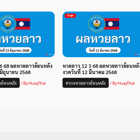
6 68 ผลหวยลาวย้อนหลัง
หวยลาว 12 3 68 ผลหวยลาวย้อนหลั
 มิถุนายน 2568
งวดวันที่ 12 มีนาคม 2568
ย้อนหลัง
/ By
HuayThai
ตรวจหวยลาวย้อนหลัง
/ By
HuayThai