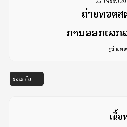
25 (เหยี่ยว) 20
ถ่ายทอดส
ການອອກເລກລ
ดูถ่ายทอ
ย้อนกลับ
เนื้อ