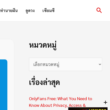
ห
Sear
ทำนายฝัน
ดูดวง
เซียมซี
ม
ว
ด
ห
หมวดหมู่
มู่
เรื่องล่าสุด
OnlyFans Free: What You Need to
+
Know About Privacy, Access &