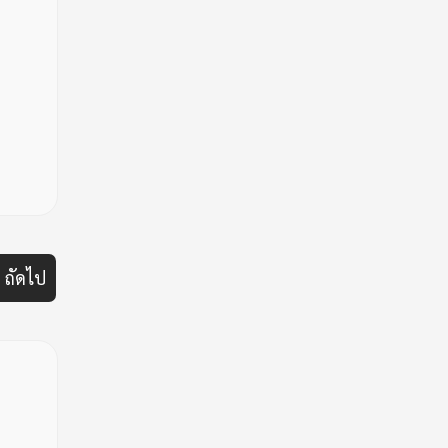
:
ถัดไป