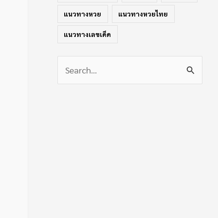
แนวทางหวย
แนวทางหวยไทย
แนวทางเลขเด็ด
S
e
a
r
c
h
f
o
r