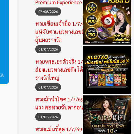
Premium Experience
07/08/2026
หวยเซียนเจ้ามือ 1/7/69 มาแล้ว คอหวย
แห่จับตาแนวทางเลขดัง โค้งสุดท้ายก่อน
ลุ้นผลรางวัล
01/07/2026
หวยพระเอกตัวจริง 1/7/69 คอหวยแห่
ส่องแนวทางเลขดัง โค้งสุดท้ายก่อนลุ้น
รางวัลใหญ่
01/07/2026
หวยม้านำโชค 1/7/69 แนวทางเลขดังมา
แรง คอหวยจับตาก่อนลุ้นผลรางวัล
01/07/2026
หวยแม่นที่สุด 1/7/69 คอหวยแห่ส่อง