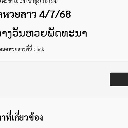
 (ตะขาบ) 04 (นกยูง) 16 (ผึ้ง)
ดหวยลาว 4/7/68
າງວັນຫວຍພັດທະນາ
ดสดหวยลาวที่นี่ Click
หาที่เกี่ยวข้อง