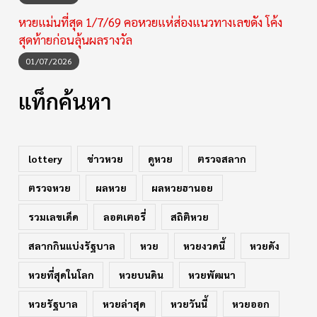
หวยแม่นที่สุด 1/7/69 คอหวยแห่ส่องแนวทางเลขดัง โค้ง
สุดท้ายก่อนลุ้นผลรางวัล
01/07/2026
แท็กค้นหา
lottery
ข่าวหวย
ดูหวย
ตรวจสลาก
ตรวจหวย
ผลหวย
ผลหวยฮานอย
รวมเลขเด็ด
ลอตเตอรี่
สถิติหวย
สลากกินแบ่งรัฐบาล
หวย
หวยงวดนี้
หวยดัง
หวยที่สุดในโลก
หวยบนดิน
หวยพัฒนา
หวยรัฐบาล
หวยล่าสุด
หวยวันนี้
หวยออก