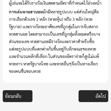
ผู้เล่นจะได้รับรางวัลเงินสดตามอัตราที่กำหนดไว้ล่วงหน้า
การเล่นหวยฮานอย
มักมีหลายรูปแบบ แต่ส่วนใหญ่คือ
การเลือกตัวเลข 2 หลัก (หวยหุ้น) หรือ 3 หลัก (หวย
รัฐบาล) และรางวัลจะอาศัยเลขที่ถูกสุ่มในการจับสลาก
หวยฮานอย โดยสามารถเป็นเลขที่ถูกสุ่มทั้งหมดหรือบาง
ส่วนของเลข หวยฮานอยมีรางวัลและราคาสำหรับซื้อ
แต่ละรูปแบบที่แตกต่างกันขึ้นอยู่กับลักษณะของหวย
และจำนวนหลักที่เลือก ในส่วนของอัตราจ่ายก็สูงไม่แพ้
หวยลาว หวยรัฐบาลไทย และหวยอื่นๆจึงเป็นทางเลือก
ของคนชื่นชอบหวย
ย้อนกลับ
ถัดไป