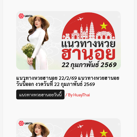
แนวทางหวยฮานอย 22/2/69 แนวทางหวยฮานอย
วันนี้ออก งวดวันที่ 22 กุมภาพันธ์ 2569
แนวทางหวยฮานอยวันนี้
/ By
HuayThai