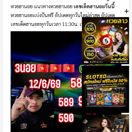
หวยฮานอย แนวทางหวยฮานอย
เลขเด็ดฮานอยวันนี้
+
หวยฮานอยแบ่งปันฟรี อัปเดตทุกวันใหม่ล่าสุด อัปเดต
เลขเด็ดฮานอยทุกวันเวลา 11:30น. เป็นต้นไป