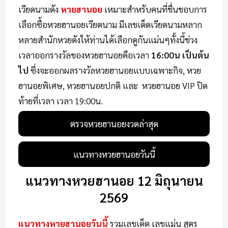
เวียดนามดัง
หวยฮานอย
เหมาะสำหรับคนที่ชื่นชอบการ
เลือกซื้อหวยฮานอยเวียดนาม มีเลขเด็ดเวียดนามหลาก
หลายสำนักหวยดังให้ท่านได้เลือกดูกันแม่นๆทั้งนี้ช่วง
เวลาออกรางวัลของหวยฮานอยคือเวลา
16:00น เป็นต้น
ไป
ซึ่งจะออกผลรางวัลหวยฮานอยแบบเฉพาะกิจ, หวย
ฮานอยพิเศษ, หวยฮานอยปกติ และ หวยฮานอย VIP ปิด
ท้ายที่เวลา เวลา 19:00น.
ตรวจหวยฮานอยงวดล่าสุด
แนวทางหวยฮานอยวันนี้
แนวทางหวยฮานอย 12 มิถุนายน
2569
แนวทางหวยฮานอยวันนี้
รวมเลขเด็ด เลขแม่น สูตร