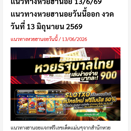
แนวทางหวยฮานอย 13/6/69
แนวทางหวยฮานอยวันนี้ออก งวด
วันที่ 13 มิถุนายน 2569
แนวทางหวยฮานอยวันนี้
/
13/06/2026
แนวทางฮานอยแจกฟรีเลขเด็ดแม่นๆจากสำนักหวย