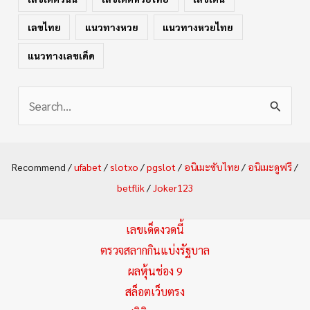
เลขไทย
แนวทางหวย
แนวทางหวยไทย
แนวทางเลขเด็ด
S
e
a
Recommend /
ufabet
/
slotxo
/
pgslot
/
อนิเมะซับไทย
/
อนิเมะดูฟรี
/
r
betflik
/
Joker123
c
h
เลขเด็ดงวดนี้
f
ตรวจสลากกินแบ่งรัฐบาล
ผลหุ้นช่อง 9
o
สล็อตเว็บตรง
r