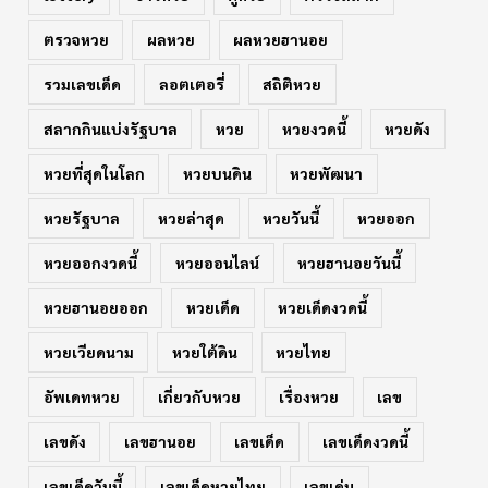
ตรวจหวย
ผลหวย
ผลหวยฮานอย
รวมเลขเด็ด
ลอตเตอรี่
สถิติหวย
สลากกินแบ่งรัฐบาล
หวย
หวยงวดนี้
หวยดัง
หวยที่สุดในโลก
หวยบนดิน
หวยพัฒนา
หวยรัฐบาล
หวยล่าสุด
หวยวันนี้
หวยออก
หวยออกงวดนี้
หวยออนไลน์
หวยฮานอยวันนี้
หวยฮานอยออก
หวยเด็ด
หวยเด็ดงวดนี้
หวยเวียดนาม
หวยใต้ดิน
หวยไทย
อัพเดทหวย
เกี่ยวกับหวย
เรื่องหวย
เลข
เลขดัง
เลขฮานอย
เลขเด็ด
เลขเด็ดงวดนี้
เลขเด็ดวันนี้
เลขเด็ดหวยไทย
เลขเด่น