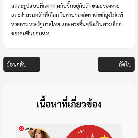
แต่ละรูปแบบที่แตกต่างกันขึ้นอยู่กับลักษณะของหวย
และจำนวนหลักที่เลือก ในส่วนของอัตราจ่ายก็สูงไม่แพ้
หวยลาว หวยรัฐบาลไทย และหวยอื่นๆจึงเป็นทางเลือก
ของคนชื่นชอบหวย
ย้อนกลับ
ถัดไป
เนื้อหาที่เกี่ยวข้อง