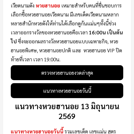
เวียดนามดัง
หวยฮานอย
เหมาะสำหรับคนที่ชื่นชอบการ
เลือกซื้อหวยฮานอยเวียดนาม มีเลขเด็ดเวียดนามหลาก
หลายสำนักหวยดังให้ท่านได้เลือกดูกันแม่นๆทั้งนี้ช่วง
เวลาออกรางวัลของหวยฮานอยคือเวลา
16:00น เป็นต้น
ไป
ซึ่งจะออกผลรางวัลหวยฮานอยแบบเฉพาะกิจ, หวย
ฮานอยพิเศษ, หวยฮานอยปกติ และ หวยฮานอย VIP ปิด
ท้ายที่เวลา เวลา 19:00น.
ตรวจหวยฮานอยงวดล่าสุด
แนวทางหวยฮานอยวันนี้
แนวทางหวยฮานอย 13 มิถุนายน
2569
แนวทางหวยฮานอยวันนี้
รวมเลขเด็ด เลขแม่น สูตร