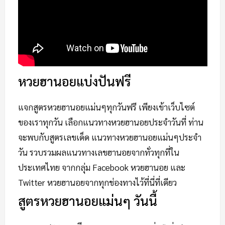
หวยฮานอยแบ่งปันฟรี
แจกสูตรหวยฮานอยแม่นๆทุกวันฟรี เพียงเข้าเว็บไซต์
ของเราทุกวัน เลือกแนวทางหวยฮานอยประจำวันที่ ท่าน
จะพบกับสูตรเลขเด็ด แนวทางหวยฮานอยแม่นๆประจำ
วัน รวบรวมผลแนวทางเลขฮานอยจากทั่วทุกที่ใน
ประเทศไทย จากกลุ่ม Facebook หวยฮานอย และ
Twitter หวยฮานอยจากทุกช่องทางไว้ที่นี่ที่เดียว
สูตรหวยฮานอยแม่นๆ วันนี้