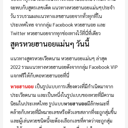
จะพบกับสูตรเลขเด็ด แนวทางหวยฮานอยแม่นๆประจำ
วัน รวบรวมผลแนวทางเลขฮานอยจากทั่วทุกที่ใน
ประเทศไทย จากกลุ่ม Facebook หวยฮานอย และ
Twitter หวยฮานอยจากทุกช่องทางไว้ที่นี่ที่เดียว
สูตรหวยฮานอยแม่นๆ วันนี้
แนวทางสูตรหวยเวียดนาม หวยฮานอยแม่นๆ ล่าสุด
2022 รวมแนวทางหวยฮานอยดังจากกลุ่ม Facebook VIP
แจกฟรีให้กับคอหวยฮานอยที่นี่
หวยฮานอย
เป็นรูปแบบการเสี่ยงดวงที่มีกำเนิดมาจาก
ประเวียดนาม และเป็นหนึ่งในรูปแบบของหวยที่มีความ
นิยมในประเทศไทย รูปแบบ
หวยฮานอย
มีลักษณะที่
คล้ายกับหวยที่มีหมายเลขหรือตัวเลขสลากที่จะถูกสุ่มขึ้น
และผู้เล่นหวยชนิดนี้จะต้องเลือกเลขที่คาดว่าจะถูกสุ่ม