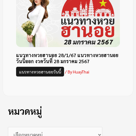
แนวทางหวยฮานอย 28/1/67 แนวทางหวยฮานอย
วันนี้ออก งวดวันที่ 28 มกราคม 2567
แนวทางหวยฮานอยวันนี้
/ By
HuayThai
หมวดหมู่