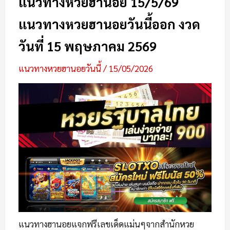
แนวทางหวยฮานอย 15/5/69
แนวทางหวยฮานอยวันนี้ออก งวด
วันที่ 15 พฤษภาคม 2569
แนวทางหวยฮานอยวันนี้
/
15/05/2026
แนวทางฮานอยแจกฟรีเลขเด็ดแม่นๆจากสำนักหวย