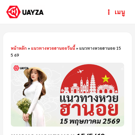
Skip
Post
ห
Main
เมนู
to
navigation
ม
Menu
content
ว
ด
ห
หน้าหลัก
»
แนวทางหวยฮานอยวันนี้
»
แนวทางหวยฮานอย 15
5 69
มู่