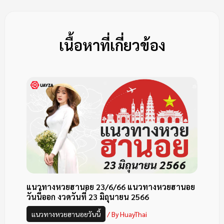
เนื้อหาที่เกี่ยวข้อง
แนวทางหวยฮานอย 23/6/66 แนวทางหวยฮานอย
วันนี้ออก งวดวันที่ 23 มิถุนายน 2566
แนวทางหวยฮานอยวันนี้
/ By
HuayThai