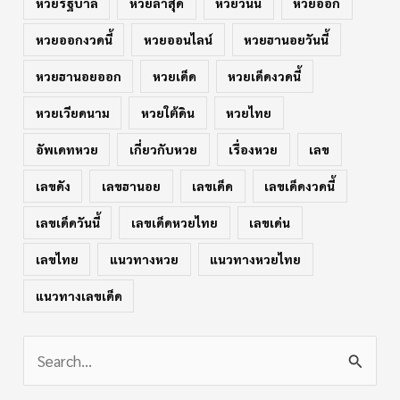
หวยรัฐบาล
หวยล่าสุด
หวยวันนี้
หวยออก
หวยออกงวดนี้
หวยออนไลน์
หวยฮานอยวันนี้
หวยฮานอยออก
หวยเด็ด
หวยเด็ดงวดนี้
หวยเวียดนาม
หวยใต้ดิน
หวยไทย
อัพเดทหวย
เกี่ยวกับหวย
เรื่องหวย
เลข
เลขดัง
เลขฮานอย
เลขเด็ด
เลขเด็ดงวดนี้
เลขเด็ดวันนี้
เลขเด็ดหวยไทย
เลขเด่น
เลขไทย
แนวทางหวย
แนวทางหวยไทย
แนวทางเลขเด็ด
S
e