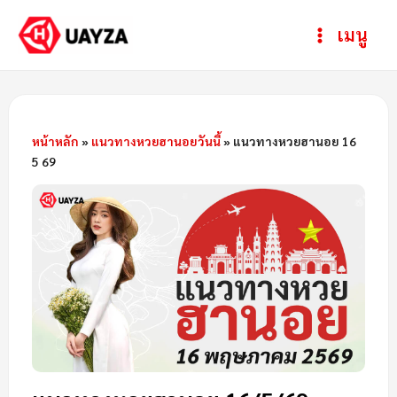
Skip
Post
ห
Main
เมนู
to
navigation
ม
Menu
content
ว
ด
ห
หน้าหลัก
»
แนวทางหวยฮานอยวันนี้
»
แนวทางหวยฮานอย 16
5 69
มู่