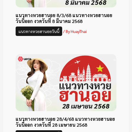
แนวทางหวยฮานอย 8/3/68 แนวทางหวยฮานอย
วันนี้ออก งวดวันที่ 8 มีนาคม 2568
แนวทางหวยฮานอยวันนี้
/ By
HuayThai
แนวทางหวยฮานอย 28/4/68 แนวทางหวยฮานอย
วันนี้ออก งวดวันที่ 28 เมษายน 2568