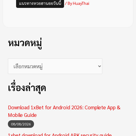
แนวทางหวยฮานอยวันนี้
/ By
HuayThai
หมวดหมู่
เรื่องล่าสุด
Download 1xBet for Android 2026: Complete App &
Mobile Guide
08/08/2026
1xbet download for Android APK security guide