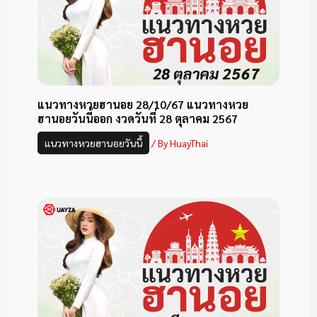
แนวทางหวยฮานอย 28/10/67 แนวทางหวย
ฮานอยวันนี้ออก งวดวันที่ 28 ตุลาคม 2567
แนวทางหวยฮานอยวันนี้
/ By
HuayThai