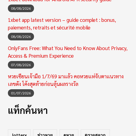
08/08/2026
1xbet app latest version – guide complet : bonus,
paiements, retraits et sécurité mobile
08/08/2026
OnlyFans Free: What You Need to Know About Privacy,
Access & Premium Experience
07/08/2026
หวยเซียนเจ้ามือ 1/7/69 มาแล้ว คอหวยแห่จับตาแนวทาง
เลขดัง โค้งสุดท้ายก่อนลุ้นผลรางวัล
01/07/2026
แท็กค้นหา
lottery
ข่าวหวย
ดูหวย
ตรวจสลาก