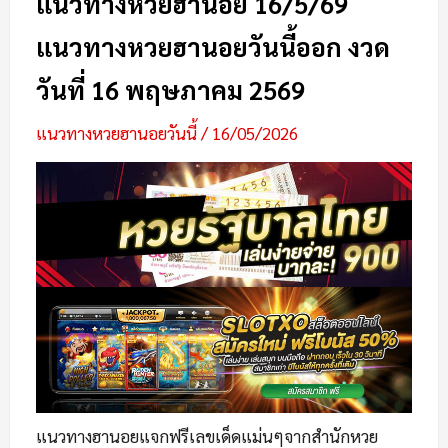
แนวทางหวยฮานอย 16/5/69
แนวทางหวยฮานอยวันนี้ออก งวด
วันที่ 16 พฤษภาคม 2569
แนวทางหวยฮานอยวันนี้
/
16/05/2026
แนวทางฮานอยแจกฟรีเลขเด็ดแม่นๆจากสำนักหวย