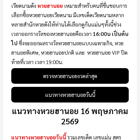
เวียดนามดัง
หวยฮานอย
เหมาะสำหรับคนที่ชื่นชอบการ
เลือกซื้อหวยฮานอยเวียดนาม มีเลขเด็ดเวียดนามหลาก
หลายสำนักหวยดังให้ท่านได้เลือกดูกันแม่นๆทั้งนี้ช่วง
เวลาออกรางวัลของหวยฮานอยคือเวลา
16:00น เป็นต้น
ไป
ซึ่งจะออกผลรางวัลหวยฮานอยแบบเฉพาะกิจ, หวย
ฮานอยพิเศษ, หวยฮานอยปกติ และ หวยฮานอย VIP ปิด
ท้ายที่เวลา เวลา 19:00น.
ตรวจหวยฮานอยงวดล่าสุด
แนวทางหวยฮานอยวันนี้
แนวทางหวยฮานอย 16 พฤษภาคม
2569
แนวทางหวยฮานอยวันนี้
รวมเลขเด็ด เลขแม่น สูตร