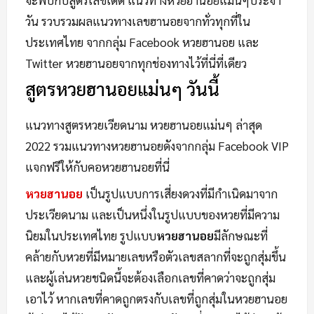
จะพบกับสูตรเลขเด็ด แนวทางหวยฮานอยแม่นๆประจำ
วัน รวบรวมผลแนวทางเลขฮานอยจากทั่วทุกที่ใน
ประเทศไทย จากกลุ่ม Facebook หวยฮานอย และ
Twitter หวยฮานอยจากทุกช่องทางไว้ที่นี่ที่เดียว
สูตรหวยฮานอยแม่นๆ วันนี้
แนวทางสูตรหวยเวียดนาม หวยฮานอยแม่นๆ ล่าสุด
2022 รวมแนวทางหวยฮานอยดังจากกลุ่ม Facebook VIP
แจกฟรีให้กับคอหวยฮานอยที่นี่
หวยฮานอย
เป็นรูปแบบการเสี่ยงดวงที่มีกำเนิดมาจาก
ประเวียดนาม และเป็นหนึ่งในรูปแบบของหวยที่มีความ
นิยมในประเทศไทย รูปแบบ
หวยฮานอย
มีลักษณะที่
คล้ายกับหวยที่มีหมายเลขหรือตัวเลขสลากที่จะถูกสุ่มขึ้น
และผู้เล่นหวยชนิดนี้จะต้องเลือกเลขที่คาดว่าจะถูกสุ่ม
เอาไว้ หากเลขที่คาดถูกตรงกับเลขที่ถูกสุ่มในหวยฮานอย