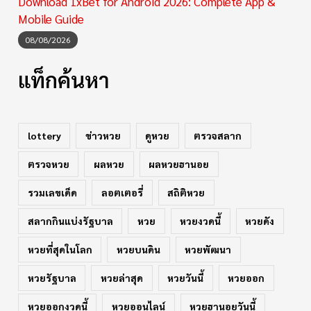
Download 1xBet for Android 2026: Complete App &
Mobile Guide
08/08/2026
แท็กค้นหา
lottery
ข่าวหวย
ดูหวย
ตรวจสลาก
ตรวจหวย
ผลหวย
ผลหวยฮานอย
รวมเลขเด็ด
ลอตเตอรี่
สถิติหวย
สลากกินแบ่งรัฐบาล
หวย
หวยงวดนี้
หวยดัง
หวยที่สุดในโลก
หวยบนดิน
หวยพัฒนา
หวยรัฐบาล
หวยล่าสุด
หวยวันนี้
หวยออก
หวยออกงวดนี้
หวยออนไลน์
หวยฮานอยวันนี้