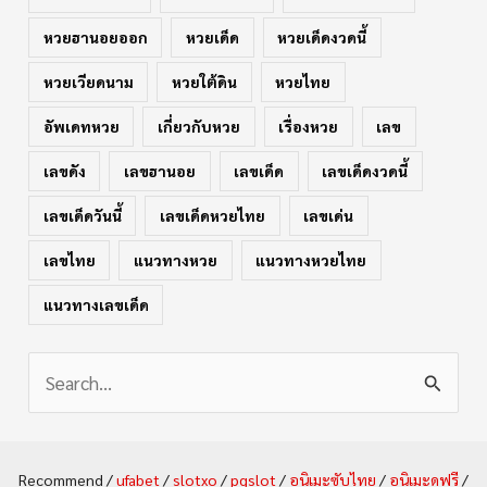
หวยฮานอยออก
หวยเด็ด
หวยเด็ดงวดนี้
หวยเวียดนาม
หวยใต้ดิน
หวยไทย
อัพเดทหวย
เกี่ยวกับหวย
เรื่องหวย
เลข
เลขดัง
เลขฮานอย
เลขเด็ด
เลขเด็ดงวดนี้
เลขเด็ดวันนี้
เลขเด็ดหวยไทย
เลขเด่น
เลขไทย
แนวทางหวย
แนวทางหวยไทย
แนวทางเลขเด็ด
S
e
a
Recommend /
ufabet
/
slotxo
/
pgslot
/
อนิเมะซับไทย
/
อนิเมะดูฟรี
/