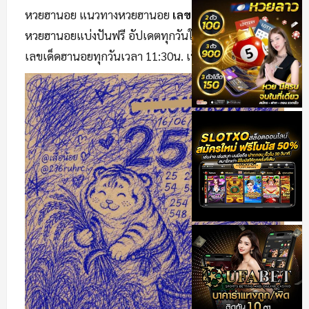
หวยฮานอย แนวทางหวยฮานอย
เลขเด็ดฮานอยวันนี้
หวยฮานอยแบ่งปันฟรี อัปเดตทุกวันใหม่ล่าสุด อัปเดต
เลขเด็ดฮานอยทุกวันเวลา 11:30น. เป็นต้นไป