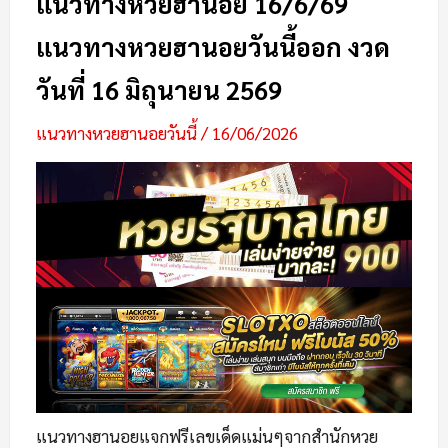
แนวทางหวยฮานอย 16/6/69
แนวทางหวยฮานอยวันนี้ออก งวด
วันที่ 16 มิถุนายน 2569
แนวทางหวยฮานอยวันนี้
/
16/06/2026
แนวทางฮานอยแจกฟรีเลขเด็ดแม่นๆจากสำนักหวย