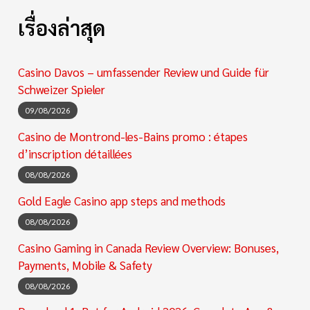
เรื่องล่าสุด
Casino Davos – umfassender Review und Guide für
Schweizer Spieler
09/08/2026
Casino de Montrond-les-Bains promo : étapes
d’inscription détaillées
08/08/2026
Gold Eagle Casino app steps and methods
08/08/2026
Casino Gaming in Canada Review Overview: Bonuses,
Payments, Mobile & Safety
08/08/2026