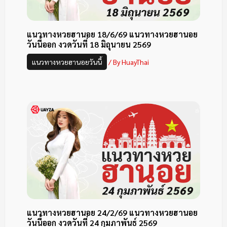
แนวทางหวยฮานอย 18/6/69 แนวทางหวยฮานอย
วันนี้ออก งวดวันที่ 18 มิถุนายน 2569
แนวทางหวยฮานอยวันนี้
/ By
HuayThai
แนวทางหวยฮานอย 24/2/69 แนวทางหวยฮานอย
วันนี้ออก งวดวันที่ 24 กุมภาพันธ์ 2569