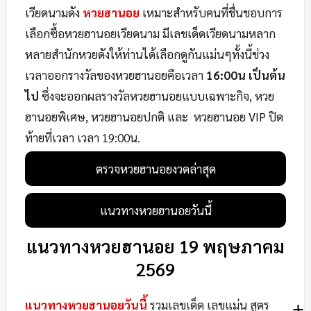
เวียดนามดัง
หวยฮานอย
เหมาะสำหรับคนที่ชื่นชอบการ
เลือกซื้อหวยฮานอยเวียดนาม มีเลขเด็ดเวียดนามหลาก
หลายสำนักหวยดังให้ท่านได้เลือกดูกันแม่นๆทั้งนี้ช่วง
เวลาออกรางวัลของหวยฮานอยคือเวลา
16:00น เป็นต้น
ไป
ซึ่งจะออกผลรางวัลหวยฮานอยแบบเฉพาะกิจ, หวย
ฮานอยพิเศษ, หวยฮานอยปกติ และ หวยฮานอย VIP ปิด
ท้ายที่เวลา เวลา 19:00น.
ตรวจหวยฮานอยงวดล่าสุด
แนวทางหวยฮานอยวันนี้
แนวทางหวยฮานอย 19 พฤษภาคม
2569
แนวทางหวยฮานอยวันนี้
รวมเลขเด็ด เลขแม่น สูตร
+