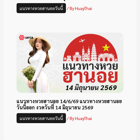
แนวทางหวยฮานอยวันนี้
/ By
HuayThai
แนวทางหวยฮานอย 14/6/69 แนวทางหวยฮานอย
วันนี้ออก งวดวันที่ 14 มิถุนายน 2569
แนวทางหวยฮานอยวันนี้
/ By
HuayThai