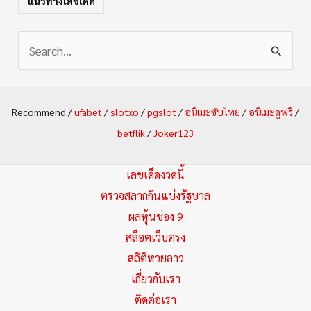
แนวทางเลขเด็ด
S
e
a
Recommend /
ufabet
/
slotxo
/
pgslot
/
อนิเมะซับไทย
/
อนิเมะดูฟรี
/
r
betflik
/
Joker123
c
h
เลขเด็ดงวดนี้
f
ตรวจสลากกินแบ่งรัฐบาล
ผลหุ้นช่อง 9
o
สล็อตเว็บตรง
r
สถิติหวยลาว
:
เกี่ยวกับเรา
ติดต่อเรา