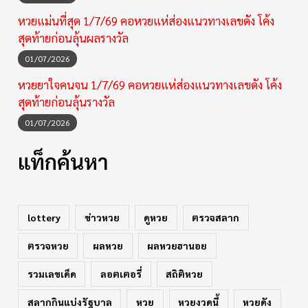
หวยแม่นที่สุด 1/7/69 คอหวยแห่ส่องแนวทางเลขดัง โค้ง
สุดท้ายก่อนลุ้นผลรางวัล
01/07/2026
หวยยาใจคนจน 1/7/69 คอหวยแห่ส่องแนวทางเลขดัง โค้ง
สุดท้ายก่อนลุ้นรางวัล
01/07/2026
แท็กค้นหา
lottery
ข่าวหวย
ดูหวย
ตรวจสลาก
ตรวจหวย
ผลหวย
ผลหวยฮานอย
รวมเลขเด็ด
ลอตเตอรี่
สถิติหวย
สลากกินแบ่งรัฐบาล
หวย
หวยงวดนี้
หวยดัง