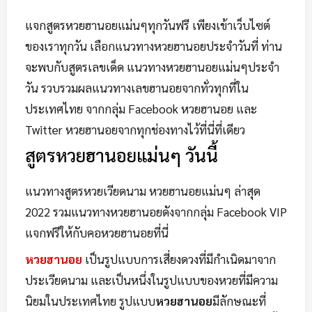
แจกสูตรหวยฮานอยแม่นๆทุกวันฟรี เพียงเข้าเว็บไซต์
ของเราทุกวัน เลือกแนวทางหวยฮานอยประจำวันที่ ท่าน
จะพบกับสูตรเลขเด็ด แนวทางหวยฮานอยแม่นๆประจำ
วัน รวบรวมผลแนวทางเลขฮานอยจากทั่วทุกที่ใน
ประเทศไทย จากกลุ่ม Facebook หวยฮานอย และ
Twitter หวยฮานอยจากทุกช่องทางไว้ที่นี่ที่เดียว
สูตรหวยฮานอยแม่นๆ วันนี้
แนวทางสูตรหวยเวียดนาม หวยฮานอยแม่นๆ ล่าสุด
2022 รวมแนวทางหวยฮานอยดังจากกลุ่ม Facebook VIP
แจกฟรีให้กับคอหวยฮานอยที่นี่
หวยฮานอย
เป็นรูปแบบการเสี่ยงดวงที่มีกำเนิดมาจาก
ประเวียดนาม และเป็นหนึ่งในรูปแบบของหวยที่มีความ
นิยมในประเทศไทย รูปแบบ
หวยฮานอย
มีลักษณะที่