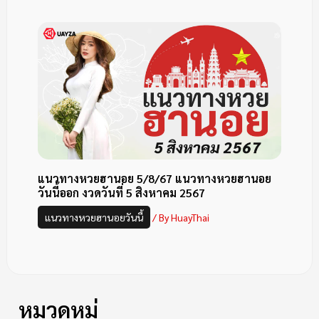
แนวทางหวยฮานอย 5/8/67 แนวทางหวยฮานอย
วันนี้ออก งวดวันที่ 5 สิงหาคม 2567
แนวทางหวยฮานอยวันนี้
/ By
HuayThai
หมวดหมู่