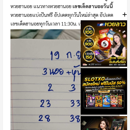
หวยฮานอย แนวทางหวยฮานอย
เลขเด็ดฮานอยวันนี้
+
หวยฮานอยแบ่งปันฟรี อัปเดตทุกวันใหม่ล่าสุด อัปเดต
เลขเด็ดฮานอยทุกวันเวลา 11:30น. เป็นต้นไป