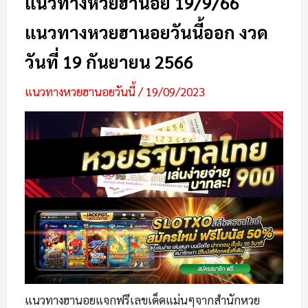
แนวทางหวยฮานอย 19/9/66
แนวทางหวยฮานอยวันนี้ออก งวด
วันที่ 19 กันยายน 2566
แนวทางหวยฮานอยวันนี้
/
19/09/2023
แนวทางฮานอยแจกฟรีเลขเด็ดแม่นๆจากสำนักหวย