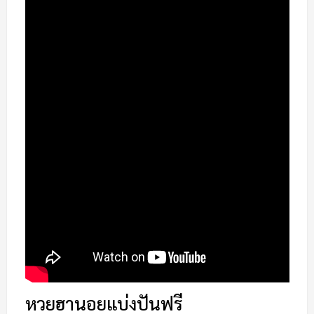
หวยฮานอยแบ่งปันฟรี