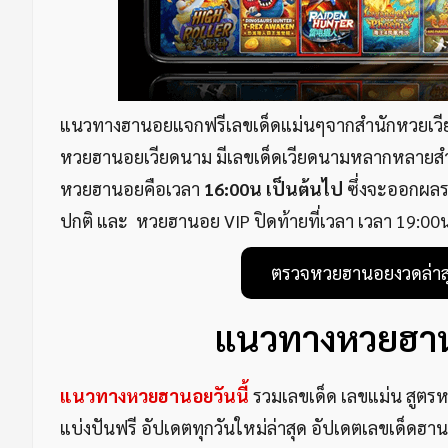
แนวทางฮานอยแจกฟรีเลขเด็ดแม่นๆจากสำนักหวยเวี
หวยฮานอยเวียดนาม มีเลขเด็ดเวียดนามหลากหลายสำนัก
หวยฮานอยคือเวลา
16:00น เป็นต้นไป
ซึ่งจะออกผล
ปกติ และ หวยฮานอย VIP ปิดท้ายที่เวลา เวลา 19:00น
ตรวจหวยฮานอยงวดล่าส
แนวทางหวยฮาน
แนวทางหวยฮานอยวันนี้
รวมเลขเด็ด เลขแม่น สู
แบ่งปันฟรี อัปเดตทุกวันใหม่ล่าสุด อัปเดตเลขเด็ดฮา