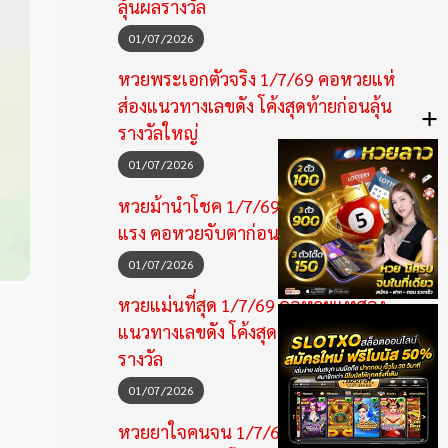
ลุ้นผลรางวัล
01/07/2026
หวยพระเอกตัวจริง 1/7/69 คอหวยแห่
ส่องแนวทางเลขดัง โค้งสุดท้ายก่อนลุ้น
+
รางวัลใหญ่
01/07/2026
หวยม้านำโชค 1/7/69 แนวทางเลขดังมา
แรง คอหวยจับตาก่อนลุ้นผลรางวัล
01/07/2026
หวยแม่นที่สุด 1/7/69 คอหวยแห่ส่อง
แนวทางเลขดัง โค้งสุดท้ายก่อนลุ้นผล
รางวัล
01/07/2026
หวยยาใจคนจน 1/7/69 คอหวยแห่ส่อง