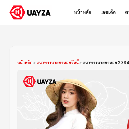
Skip
Post
หน้าหลัก
เลขเด็ด
ต
to
navigation
content
หน้าหลัก
»
แนวทางหวยฮานอยวันนี้
»
แนวทางหวยฮานอย 20 8 