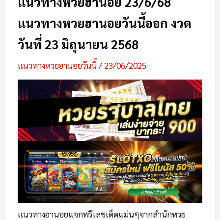
แนวทางหวยฮานอย 23/6/68
แนวทางหวยฮานอยวันนี้ออก งวด
วันที่ 23 มิถุนายน 2568
แนวทางหวยฮานอยวันนี้
/
23/06/2025
แนวทางฮานอยแจกฟรีเลขเด็ดแม่นๆจากสำนักหวย