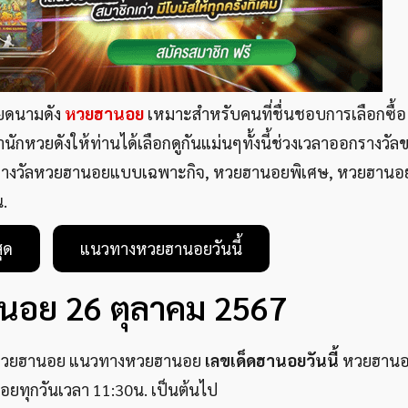
ยดนามดัง
หวยฮานอย
เหมาะสำหรับคนที่ชื่นชอบการเลือกซื้อ
หวยดังให้ท่านได้เลือกดูกันแม่นๆทั้งนี้ช่วงเวลาออกรางวัล
รางวัลหวยฮานอยแบบเฉพาะกิจ, หวยฮานอยพิเศษ, หวยฮานอ
.
ุด
แนวทางหวยฮานอยวันนี้
อย 26 ตุลาคม 2567
ตรหวยฮานอย แนวทางหวยฮานอย
เลขเด็ดฮานอยวันนี้
หวยฮาน
นอยทุกวันเวลา 11:30น. เป็นต้นไป