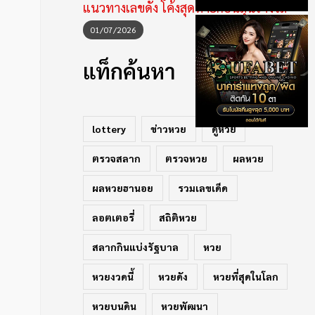
แนวทางเลขดัง โค้งสุดท้ายก่อนลุ้นรางวัล
01/07/2026
แท็กค้นหา
lottery
ข่าวหวย
ดูหวย
ตรวจสลาก
ตรวจหวย
ผลหวย
ผลหวยฮานอย
รวมเลขเด็ด
ลอตเตอรี่
สถิติหวย
สลากกินแบ่งรัฐบาล
หวย
หวยงวดนี้
หวยดัง
หวยที่สุดในโลก
หวยบนดิน
หวยพัฒนา