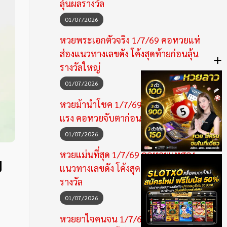
ลุ้นผลรางวัล
01/07/2026
หวยพระเอกตัวจริง 1/7/69 คอหวยแห่
ส่องแนวทางเลขดัง โค้งสุดท้ายก่อนลุ้น
+
รางวัลใหญ่
01/07/2026
หวยม้านำโชค 1/7/69 แนวทางเลขดังมา
แรง คอหวยจับตาก่อนลุ้นผลรางวัล
01/07/2026
หวยแม่นที่สุด 1/7/69 คอหวยแห่ส่อง
ย
แนวทางเลขดัง โค้งสุดท้ายก่อนลุ้นผล
รางวัล
01/07/2026
หวยยาใจคนจน 1/7/69 คอหวยแห่ส่อง