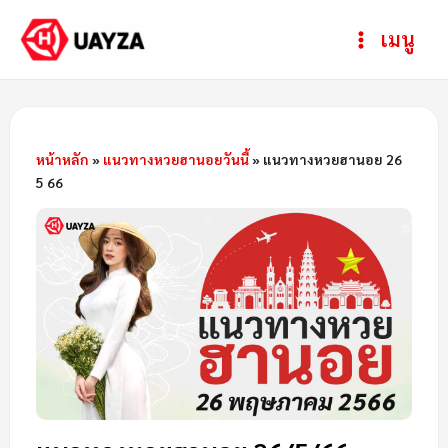
Skip
Post
ห
Main
เมนู
to
navigation
ม
Menu
content
ว
ด
ห
หน้าหลัก
»
แนวทางหวยฮานอยวันนี้
»
แนวทางหวยฮานอย 26
5 66
มู่