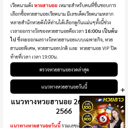
เวียดนามดัง
หวยฮานอย
เหมาะสำหรับคนที่ชื่นชอบการ
เลือกซื้อหวยฮานอยเวียดนาม มีเลขเด็ดเวียดนามหลาก
หลายสำนักหวยดังให้ท่านได้เลือกดูกันแม่นๆทั้งนี้ช่วง
เวลาออกรางวัลของหวยฮานอยคือเวลา
16:00น เป็นต้น
ไป
ซึ่งจะออกผลรางวัลหวยฮานอยแบบเฉพาะกิจ, หวย
ฮานอยพิเศษ, หวยฮานอยปกติ และ หวยฮานอย VIP ปิด
ท้ายที่เวลา เวลา 19:00น.
ตรวจหวยฮานอยงวดล่าสุด
แนวทางหวยฮานอยวันนี้
+
แนวทางหวยฮานอย 26 พฤษภาคม
2566
แนวทางหวยฮานอยวันนี้
รวมเลขเด็ด เลขแม่น สูตร