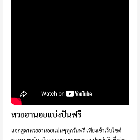
หวยฮานอยแบ่งปันฟรี
แจกสูตรหวยฮานอยแม่นๆทุกวันฟรี เพียงเข้าเว็บไซต์
ของเราทุกวัน เลือกแนวทางหวยฮานอยประจำวันที่ ท่าน