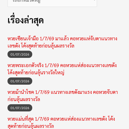
เรื่องล่าสุด
หวยเซียนเจ้ามือ 1/7/69 มาแล้ว คอหวยแห่จับตาแนวทาง
เลขดัง โค้งสุดท้ายก่อนลุ้นผลรางวัล
01/07/2026
หวยพระเอกตัวจริง 1/7/69 คอหวยแห่ส่องแนวทางเลขดัง
โค้งสุดท้ายก่อนลุ้นรางวัลใหญ่
01/07/2026
หวยม้านำโชค 1/7/69 แนวทางเลขดังมาแรง คอหวยจับตา
ก่อนลุ้นผลรางวัล
01/07/2026
หวยแม่นที่สุด 1/7/69 คอหวยแห่ส่องแนวทางเลขดัง โค้ง
สุดท้ายก่อนลุ้นผลรางวัล