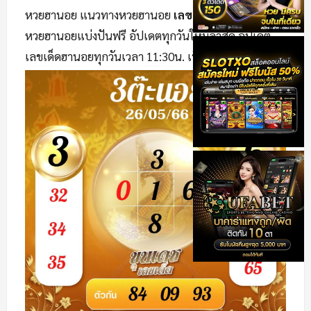
หวยฮานอย แนวทางหวยฮานอย
เลขเด็ดฮานอยวันนี้
หวยฮานอยแบ่งปันฟรี อัปเดตทุกวันใหม่ล่าสุด อัปเดต
เลขเด็ดฮานอยทุกวันเวลา 11:30น. เป็นต้นไป