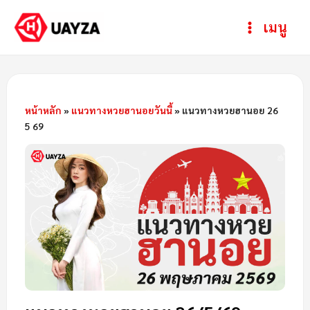
Skip
Post
ห
Main
เมนู
to
navigation
ม
Menu
content
ว
ด
ห
หน้าหลัก
»
แนวทางหวยฮานอยวันนี้
»
แนวทางหวยฮานอย 26
5 69
มู่