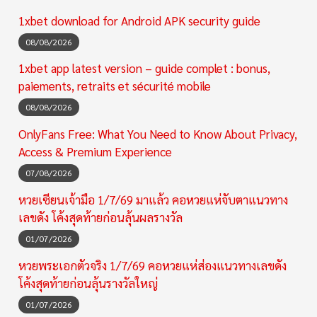
1xbet download for Android APK security guide
08/08/2026
1xbet app latest version – guide complet : bonus,
paiements, retraits et sécurité mobile
08/08/2026
OnlyFans Free: What You Need to Know About Privacy,
Access & Premium Experience
07/08/2026
หวยเซียนเจ้ามือ 1/7/69 มาแล้ว คอหวยแห่จับตาแนวทาง
เลขดัง โค้งสุดท้ายก่อนลุ้นผลรางวัล
01/07/2026
หวยพระเอกตัวจริง 1/7/69 คอหวยแห่ส่องแนวทางเลขดัง
โค้งสุดท้ายก่อนลุ้นรางวัลใหญ่
01/07/2026