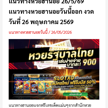
แนวทางหวยฮานอย 26/5/69
แนวทางหวยฮานอยวันนี้ออก งวด
วันที่ 26 พฤษภาคม 2569
แนวทางหวยฮานอยวันนี้
/
26/05/2026
แนวทางฮานอยแจกฟรีเลขเด็ดแม่นๆจากสำนักหวย