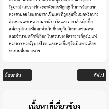
รัฐบาล) และรางวัลจะอาศัยเลขที่ถูกสุ่มในการจับสลาก
หวยฮานอย โดยสามารถเป็นเลขที่ถูกสุ่มทั้งหมดหรือบาง
ส่วนของเลข หวยฮานอยมีรางวัลและราคาสำหรับซื้อ
แต่ละรูปแบบที่แตกต่างกันขึ้นอยู่กับลักษณะของหวย
และจำนวนหลักที่เลือก ในส่วนของอัตราจ่ายก็สูงไม่แพ้
หวยลาว หวยรัฐบาลไทย และหวยอื่นๆจึงเป็นทางเลือก
ของคนชื่นชอบหวย
ย้อนกลับ
ถัดไป
เนื้อหาที่เกี่ยวข้อง