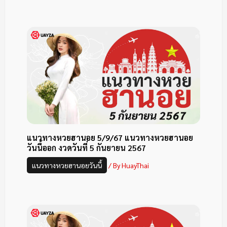
แนวทางหวยฮานอย 5/9/67 แนวทางหวยฮานอย
วันนี้ออก งวดวันที่ 5 กันยายน 2567
แนวทางหวยฮานอยวันนี้
/ By
HuayThai