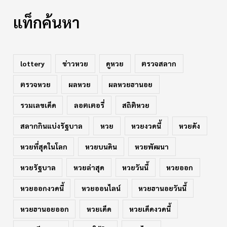
แท็กค้นหา
lottery
ข่าวหวย
ดูหวย
ตรวจสลาก
ตรวจหวย
ผลหวย
ผลหวยฮานอย
รวมเลขเด็ด
ลอตเตอรี่
สถิติหวย
สลากกินแบ่งรัฐบาล
หวย
หวยงวดนี้
หวยดัง
หวยที่สุดในโลก
หวยบนดิน
หวยพัฒนา
หวยรัฐบาล
หวยล่าสุด
หวยวันนี้
หวยออก
หวยออกงวดนี้
หวยออนไลน์
หวยฮานอยวันนี้
หวยฮานอยออก
หวยเด็ด
หวยเด็ดงวดนี้