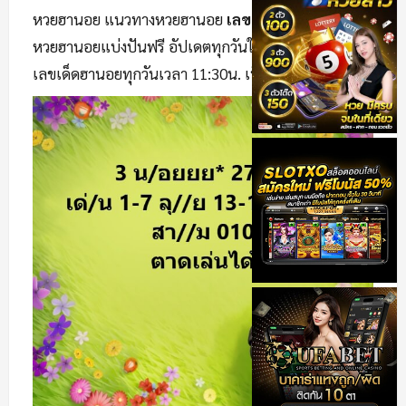
หวยฮานอย แนวทางหวยฮานอย
เลขเด็ดฮานอยวันนี้
หวยฮานอยแบ่งปันฟรี อัปเดตทุกวันใหม่ล่าสุด อัปเดต
เลขเด็ดฮานอยทุกวันเวลา 11:30น. เป็นต้นไป