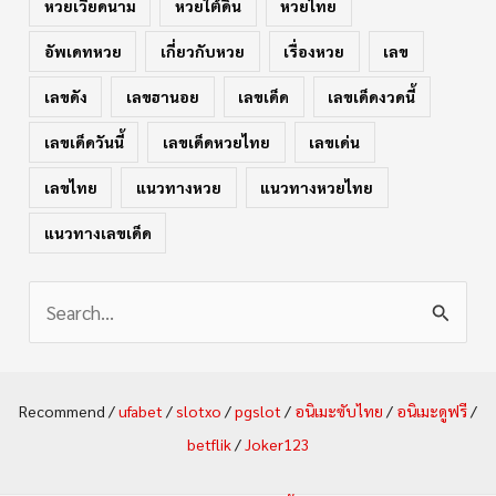
หวยเวียดนาม
หวยใต้ดิน
หวยไทย
อัพเดทหวย
เกี่ยวกับหวย
เรื่องหวย
เลข
เลขดัง
เลขฮานอย
เลขเด็ด
เลขเด็ดงวดนี้
เลขเด็ดวันนี้
เลขเด็ดหวยไทย
เลขเด่น
เลขไทย
แนวทางหวย
แนวทางหวยไทย
แนวทางเลขเด็ด
S
e
a
Recommend /
ufabet
/
slotxo
/
pgslot
/
อนิเมะซับไทย
/
อนิเมะดูฟรี
/
r
betflik
/
Joker123
c