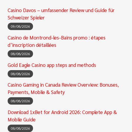
Casino Davos – umfassender Review und Guide für
Schweizer Spieler
09/08/2026
Casino de Montrond-les-Bains promo : étapes
d’inscription détaillées
08/08/2026
Gold Eagle Casino app steps and methods
08/08/2026
Casino Gaming in Canada Review Overview: Bonuses,
Payments, Mobile & Safety
08/08/2026
Download 1xBet for Android 2026: Complete App &
Mobile Guide
08/08/2026