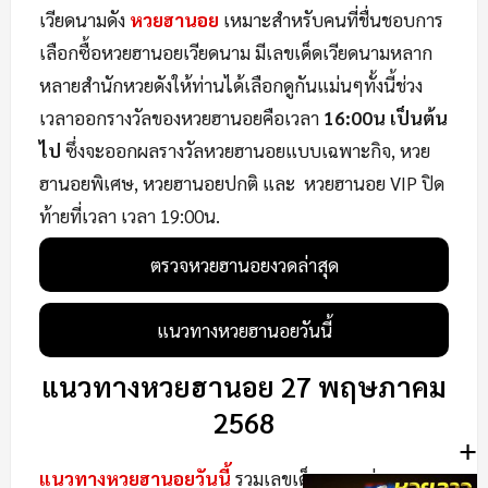
เวียดนามดัง
หวยฮานอย
เหมาะสำหรับคนที่ชื่นชอบการ
เลือกซื้อหวยฮานอยเวียดนาม มีเลขเด็ดเวียดนามหลาก
หลายสำนักหวยดังให้ท่านได้เลือกดูกันแม่นๆทั้งนี้ช่วง
เวลาออกรางวัลของหวยฮานอยคือเวลา
16:00น เป็นต้น
ไป
ซึ่งจะออกผลรางวัลหวยฮานอยแบบเฉพาะกิจ, หวย
ฮานอยพิเศษ, หวยฮานอยปกติ และ หวยฮานอย VIP ปิด
ท้ายที่เวลา เวลา 19:00น.
ตรวจหวยฮานอยงวดล่าสุด
แนวทางหวยฮานอยวันนี้
แนวทางหวยฮานอย 27 พฤษภาคม
2568
+
แนวทางหวยฮานอยวันนี้
รวมเลขเด็ด เลขแม่น สูตร