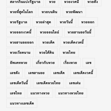
สลากกินแบ่งรัฐบาล
หวย
หวยงวดนี้
หวยดัง
หวยที่สุดในโลก
หวยบนดิน
หวยพัฒนา
หวยรัฐบาล
หวยล่าสุด
หวยวันนี้
หวยออก
หวยออกงวดนี้
หวยออนไลน์
หวยฮานอยวันนี้
หวยฮานอยออก
หวยเด็ด
หวยเด็ดงวดนี้
หวยเวียดนาม
หวยใต้ดิน
หวยไทย
อัพเดทหวย
เกี่ยวกับหวย
เรื่องหวย
เลข
เลขดัง
เลขฮานอย
เลขเด็ด
เลขเด็ดงวดนี้
เลขเด็ดวันนี้
เลขเด็ดหวยไทย
เลขเด่น
เลขไทย
แนวทางหวย
แนวทางหวยไทย
แนวทางเลขเด็ด