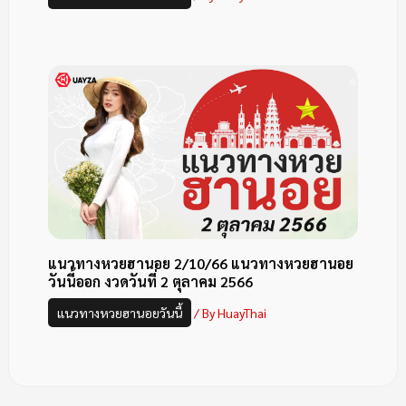
แนวทางหวยฮานอย 2/10/66 แนวทางหวยฮานอย
วันนี้ออก งวดวันที่ 2 ตุลาคม 2566
แนวทางหวยฮานอยวันนี้
/ By
HuayThai