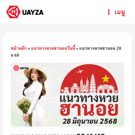
Skip
Post
ห
Main
เมนู
to
navigation
ม
Menu
content
ว
ด
ห
หน้าหลัก
»
แนวทางหวยฮานอยวันนี้
»
แนวทางหวยฮานอย 28
6 68
มู่