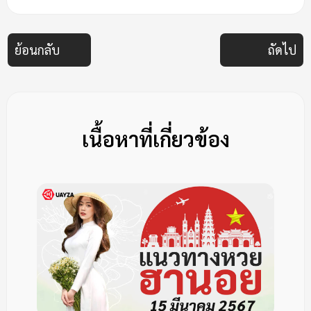
ย้อนกลับ
ถัดไป
เนื้อหาที่เกี่ยวข้อง