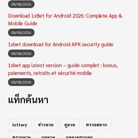
08/08/2026
Download 1xBet for Android 2026: Complete App &
Mobile Guide
08/08/2026
1xbet download for Android APK security guide
08/08/2026
1xbet app latest version – guide complet : bonus,
paiements, retraits et sécurité mobile
08/08/2026
แท็กค้นหา
lottery
ข่าวหวย
ดูหวย
ตรวจสลาก
ตรวจหวย
ผลหวย
ผลหวยฮานอย