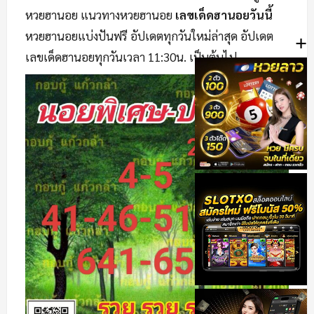
หวยฮานอย แนวทางหวยฮานอย
เลขเด็ดฮานอยวันนี้
หวยฮานอยแบ่งปันฟรี อัปเดตทุกวันใหม่ล่าสุด อัปเดต
+
เลขเด็ดฮานอยทุกวันเวลา 11:30น. เป็นต้นไป