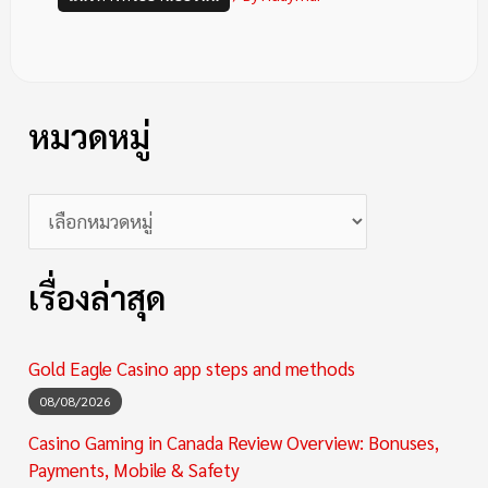
หมวดหมู่
เรื่องล่าสุด
Gold Eagle Casino app steps and methods
08/08/2026
Casino Gaming in Canada Review Overview: Bonuses,
Payments, Mobile & Safety