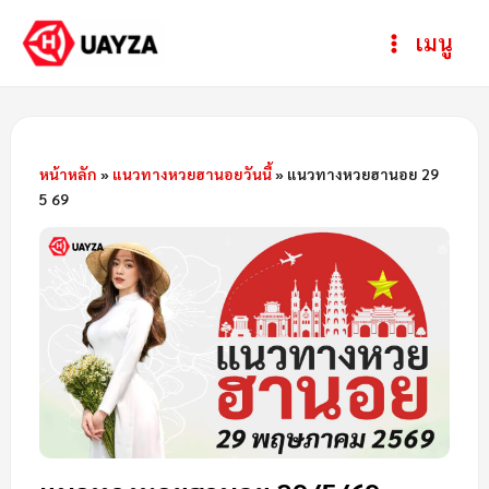
Skip
Post
ห
Main
เมนู
to
navigation
ม
Menu
content
ว
ด
ห
หน้าหลัก
»
แนวทางหวยฮานอยวันนี้
»
แนวทางหวยฮานอย 29
5 69
มู่