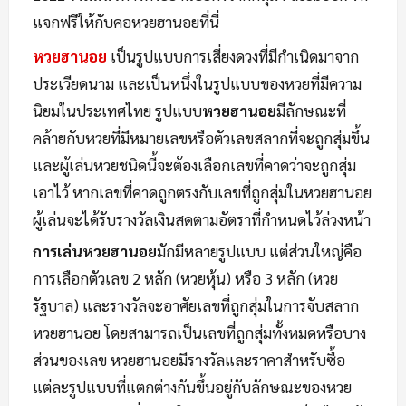
แจกฟรีให้กับคอหวยฮานอยที่นี่
หวยฮานอย
เป็นรูปแบบการเสี่ยงดวงที่มีกำเนิดมาจาก
ประเวียดนาม และเป็นหนึ่งในรูปแบบของหวยที่มีความ
นิยมในประเทศไทย รูปแบบ
หวยฮานอย
มีลักษณะที่
คล้ายกับหวยที่มีหมายเลขหรือตัวเลขสลากที่จะถูกสุ่มขึ้น
และผู้เล่นหวยชนิดนี้จะต้องเลือกเลขที่คาดว่าจะถูกสุ่ม
เอาไว้ หากเลขที่คาดถูกตรงกับเลขที่ถูกสุ่มในหวยฮานอย
ผู้เล่นจะได้รับรางวัลเงินสดตามอัตราที่กำหนดไว้ล่วงหน้า
การเล่นหวยฮานอย
มักมีหลายรูปแบบ แต่ส่วนใหญ่คือ
การเลือกตัวเลข 2 หลัก (หวยหุ้น) หรือ 3 หลัก (หวย
รัฐบาล) และรางวัลจะอาศัยเลขที่ถูกสุ่มในการจับสลาก
หวยฮานอย โดยสามารถเป็นเลขที่ถูกสุ่มทั้งหมดหรือบาง
ส่วนของเลข หวยฮานอยมีรางวัลและราคาสำหรับซื้อ
แต่ละรูปแบบที่แตกต่างกันขึ้นอยู่กับลักษณะของหวย