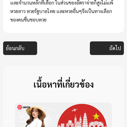
และจำนวนหลักที่เลือก ในส่วนของอัตราจ่ายก็สูงไม่แพ้
หวยลาว หวยรัฐบาลไทย และหวยอื่นๆจึงเป็นทางเลือก
ของคนชื่นชอบหวย
ย้อนกลับ
ถัดไป
เนื้อหาที่เกี่ยวข้อง