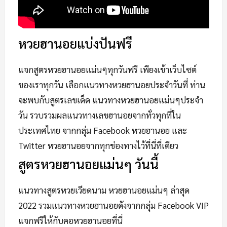
หวยฮานอยแบ่งปันฟรี
แจกสูตรหวยฮานอยแม่นๆทุกวันฟรี เพียงเข้าเว็บไซต์
ของเราทุกวัน เลือกแนวทางหวยฮานอยประจำวันที่ ท่าน
จะพบกับสูตรเลขเด็ด แนวทางหวยฮานอยแม่นๆประจำ
วัน รวบรวมผลแนวทางเลขฮานอยจากทั่วทุกที่ใน
ประเทศไทย จากกลุ่ม Facebook หวยฮานอย และ
Twitter หวยฮานอยจากทุกช่องทางไว้ที่นี่ที่เดียว
สูตรหวยฮานอยแม่นๆ วันนี้
แนวทางสูตรหวยเวียดนาม หวยฮานอยแม่นๆ ล่าสุด
2022 รวมแนวทางหวยฮานอยดังจากกลุ่ม Facebook VIP
แจกฟรีให้กับคอหวยฮานอยที่นี่