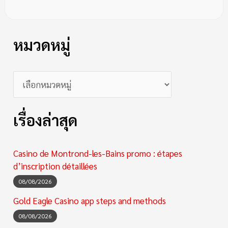
หมวดหมู่
เรื่องล่าสุด
Casino de Montrond-les-Bains promo : étapes
d’inscription détaillées
08/08/2026
Gold Eagle Casino app steps and methods
08/08/2026