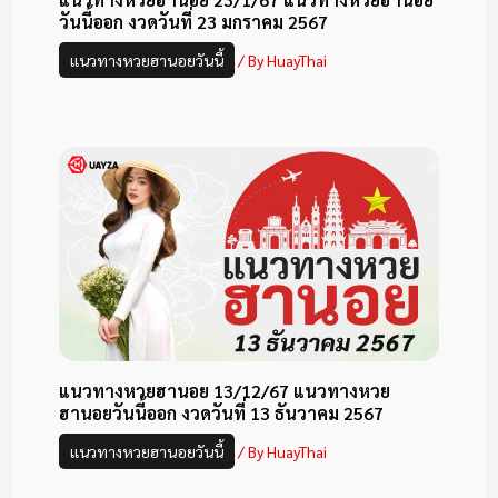
วันนี้ออก งวดวันที่ 23 มกราคม 2567
แนวทางหวยฮานอยวันนี้
/ By
HuayThai
แนวทางหวยฮานอย 13/12/67 แนวทางหวย
ฮานอยวันนี้ออก งวดวันที่ 13 ธันวาคม 2567
แนวทางหวยฮานอยวันนี้
/ By
HuayThai