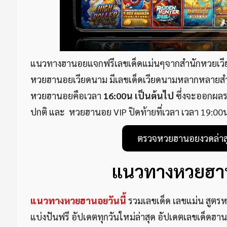
แนวทางฮานอยแจกฟรีเลขเด็ดแม่นๆจากสำนักหวยเวี
หวยฮานอยเวียดนาม มีเลขเด็ดเวียดนามหลากหลายสำนัก
หวยฮานอยคือเวลา
16:00น เป็นต้นไป
ซึ่งจะออกผล
ปกติ และ หวยฮานอย VIP ปิดท้ายที่เวลา เวลา 19:00น
ตรวจหวยฮานอยงวดล่าส
แนวทางหวยฮาน
แนวทางหวยฮานอยวันนี้
รวมเลขเด็ด เลขแม่น สู
แบ่งปันฟรี อัปเดตทุกวันใหม่ล่าสุด อัปเดตเลขเด็ดฮา