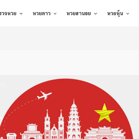
รวจหวย
หวยลาว
หวยฮานอย
หวยหุ้น