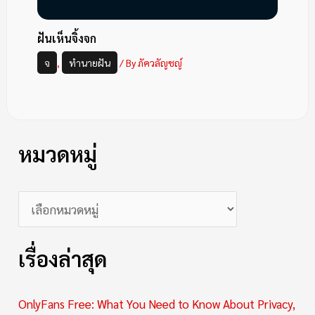
ฝันเห็นจิ้งจก
จ
,
ทำนายฝัน
/ By
ภัควลัญชญ์
หมวดหมู่
เรื่องล่าสุด
OnlyFans Free: What You Need to Know About Privacy,