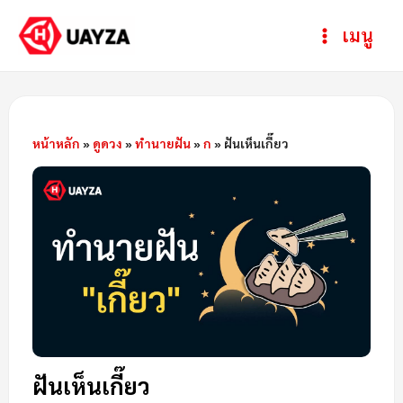
Skip
Post
ห
Main
เมนู
to
navigation
ม
Menu
content
ว
ด
ห
หน้าหลัก
»
ดูดวง
»
ทำนายฝัน
»
ก
»
ฝันเห็นเกี๊ยว
มู่
ฝันเห็นเกี๊ยว