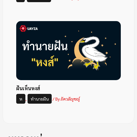
ฝันเห็นหงส์
ห
,
ทำนายฝัน
/ By
ภัควลัญชญ์