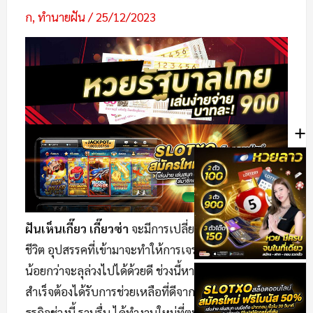
ก
,
ทำนายฝัน
/
25/12/2023
+
ฝันเห็นเกี๊ยว เกี๊ยวซ่า
จะมีการเปลี่ยนแปลงเข้ามาใน
ชีวิต อุปสรรคที่เข้ามาจะทำให้การเจรจาต้องใช้เวลาไม่
น้อยกว่าจะลุล่วงไปได้ด้วยดี ช่วงนี้หากจะประสบความ
สำเร็จต้องได้รับการช่วยเหลือที่ดีจากคนรอบข้าง กิจการ
ธุรกิจช่วงนี้ ราบรื่น ได้ทำงานใหม่ที่ตนเองไม่เคยทำงาน