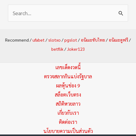
S
e
a
Recommend /
ufabet
/
slotxo
/
pgslot
/
อนิเมะซับไทย
/
อนิเมะดูฟรี
/
r
betflik
/
Joker123
c
h
เลขเด็ดงวดนี้
f
ตรวจสลากกินแบ่งรัฐบาล
ผลหุ้นช่อง 9
o
สล็อตเว็บตรง
r
สถิติหวยลาว
:
เกี่ยวกับเรา
ติดต่อเรา
นโยบายความเป็นส่วนตัว