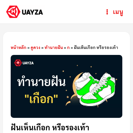
Skip
Post
ห
Main
เมนู
to
navigation
ม
Menu
content
ว
ด
ห
หน้าหลัก
»
ดูดวง
»
ทำนายฝัน
»
ก
»
ฝันเห็นเกือก หรือรองเท้า
มู่
ฝันเห็นเกือก หรือรองเท้า