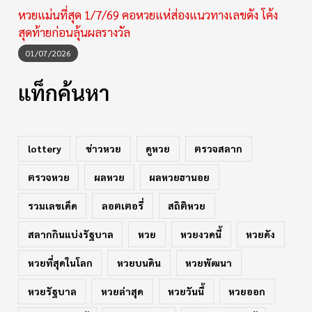
หวยแม่นที่สุด 1/7/69 คอหวยแห่ส่องแนวทางเลขดัง โค้ง
สุดท้ายก่อนลุ้นผลรางวัล
01/07/2026
แท็กค้นหา
lottery
ข่าวหวย
ดูหวย
ตรวจสลาก
ตรวจหวย
ผลหวย
ผลหวยฮานอย
รวมเลขเด็ด
ลอตเตอรี่
สถิติหวย
สลากกินแบ่งรัฐบาล
หวย
หวยงวดนี้
หวยดัง
หวยที่สุดในโลก
หวยบนดิน
หวยพัฒนา
หวยรัฐบาล
หวยล่าสุด
หวยวันนี้
หวยออก