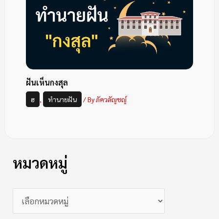
ฝันเห็นกงสุล
ฮ
,
ทำนายฝัน
/ By
ภัควลัญชญ์
หมวดหมู่