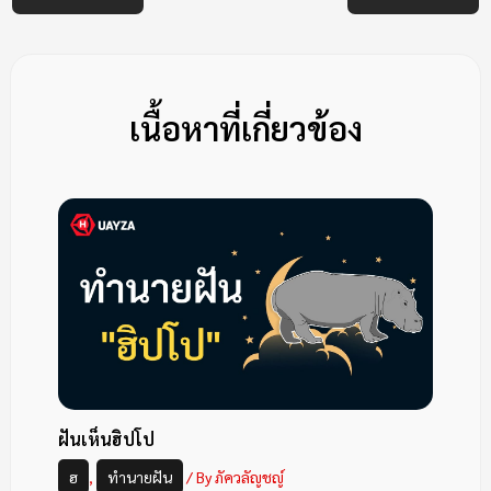
เนื้อหาที่เกี่ยวข้อง
ฝันเห็นฮิปโป
ฮ
,
ทำนายฝัน
/ By
ภัควลัญชญ์