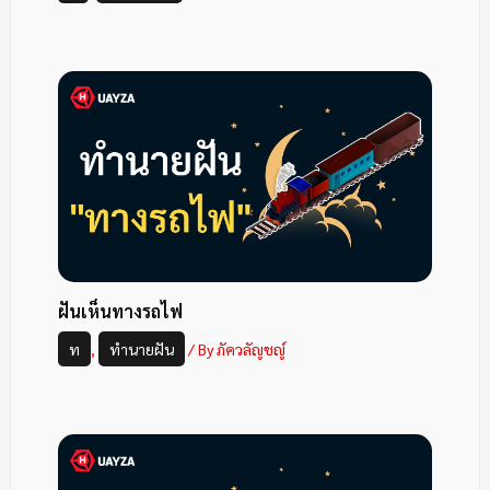
ฝันเห็นทางรถไฟ
ท
,
ทำนายฝัน
/ By
ภัควลัญชญ์