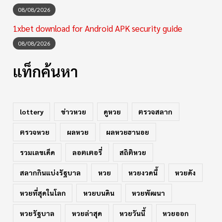
08/08/2026
1xbet download for Android APK security guide
08/08/2026
แท็กค้นหา
lottery
ข่าวหวย
ดูหวย
ตรวจสลาก
ตรวจหวย
ผลหวย
ผลหวยฮานอย
รวมเลขเด็ด
ลอตเตอรี่
สถิติหวย
สลากกินแบ่งรัฐบาล
หวย
หวยงวดนี้
หวยดัง
หวยที่สุดในโลก
หวยบนดิน
หวยพัฒนา
หวยรัฐบาล
หวยล่าสุด
หวยวันนี้
หวยออก