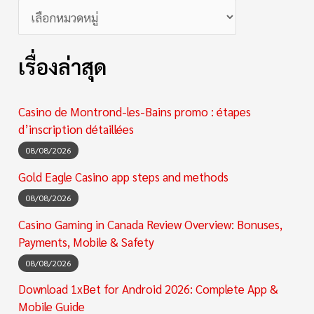
เรื่องล่าสุด
Casino de Montrond-les-Bains promo : étapes
d’inscription détaillées
08/08/2026
Gold Eagle Casino app steps and methods
08/08/2026
Casino Gaming in Canada Review Overview: Bonuses,
Payments, Mobile & Safety
08/08/2026
Download 1xBet for Android 2026: Complete App &
Mobile Guide