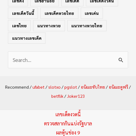
เลขดัง
เลขฮานอย
เลขเด็ด
เลขเด็ดงวดนี้
เลขเด็ดวันนี้
เลขเด็ดหวยไทย
เลขเด่น
เลขไทย
แนวทางหวย
แนวทางหวยไทย
แนวทางเลขเด็ด
S
e
a
Recommend /
ufabet
/
slotxo
/
pgslot
/
อนิเมะซับไทย
/
อนิเมะดูฟรี
/
r
betflik
/
Joker123
c
h
เลขเด็ดงวดนี้
f
ตรวจสลากกินแบ่งรัฐบาล
ผลหุ้นช่อง 9
o