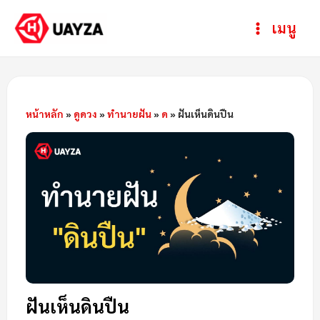
Skip
Post
ห
Main
เมนู
to
navigation
ม
Menu
content
ว
ด
ห
หน้าหลัก
»
ดูดวง
»
ทำนายฝัน
»
ด
»
ฝันเห็นดินปืน
มู่
ฝันเห็นดินปืน