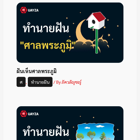
ฝันเห็นศาลพระภูมิ
ศ
,
ทำนายฝัน
/ By
ภัควลัญชญ์