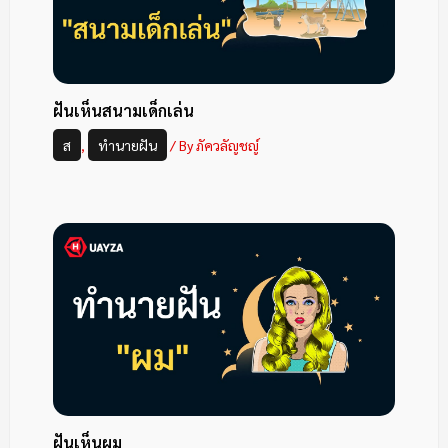
ฝันเห็นสนามเด็กเล่น
ส
,
ทำนายฝัน
/ By
ภัควลัญชญ์
ฝันเห็นผม