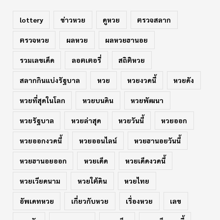
lottery
ข่าวหวย
ดูหวย
ตรวจสลาก
ตรวจหวย
ผลหวย
ผลหวยฮานอย
รวมเลขเด็ด
ลอตเตอรี่
สถิติหวย
สลากกินแบ่งรัฐบาล
หวย
หวยงวดนี้
หวยดัง
หวยที่สุดในโลก
หวยบนดิน
หวยพัฒนา
หวยรัฐบาล
หวยล่าสุด
หวยวันนี้
หวยออก
หวยออกงวดนี้
หวยออนไลน์
หวยฮานอยวันนี้
หวยฮานอยออก
หวยเด็ด
หวยเด็ดงวดนี้
หวยเวียดนาม
หวยใต้ดิน
หวยไทย
อัพเดทหวย
เกี่ยวกับหวย
เรื่องหวย
เลข