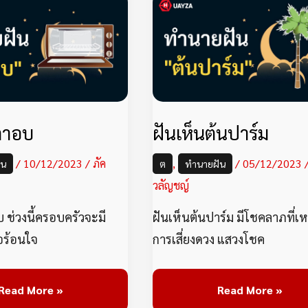
ฝัน
ฝัน
เห็น
เห็น
เตา
ต้น
อบ
ปาร์
ม
เตาอบ
ฝันเห็นต้นปาร์ม
/
10/12/2023
/
ภัค
,
/
05/12/2023
ัน
ต
ทำนายฝัน
วลัญชญ์
 ช่วงนี้ครอบครัวจะมี
ฝันเห็นต้นปาร์ม มีโชคลาภที่เ
้อร้อนใจ
การเสี่ยงดวง แสวงโชค
Read More »
Read More »