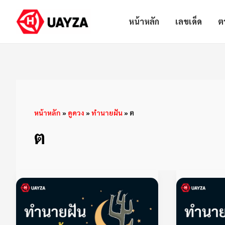
Skip
Post
หน้าหลัก
เลขเด็ด
ต
to
pagination
content
หน้าหลัก
»
ดูดวง
»
ทำนายฝัน
»
ต
ต
ฝัน
เห็น
ต้น