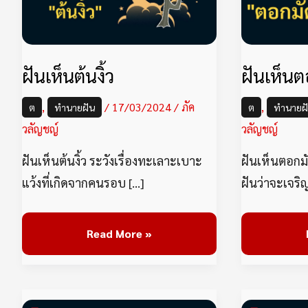
งิ้ว
ฝันเห็นต้นงิ้ว
ฝันเห็นต
,
/
17/03/2024
/
ภัค
,
ต
ทำนายฝัน
ต
ทำนายฝ
วลัญชญ์
วลัญชญ์
ฝันเห็นต้นงิ้ว ระวังเรื่องทะเลาะเบาะ
ฝันเห็นตอกม
แว้งที่เกิดจากคนรอบ […]
ฝันว่าจะเจริ
Read More »