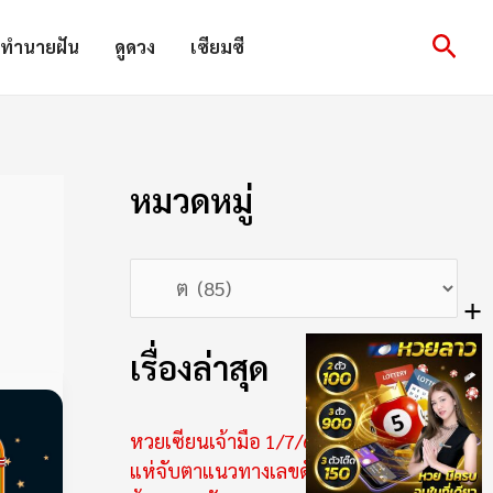
ห
Sear
ทำนายฝัน
ดูดวง
เซียมซี
ม
ว
ด
ห
หมวดหมู่
มู่
+
เรื่องล่าสุด
หวยเซียนเจ้ามือ 1/7/69 มาแล้ว คอหวย
แห่จับตาแนวทางเลขดัง โค้งสุดท้ายก่อน