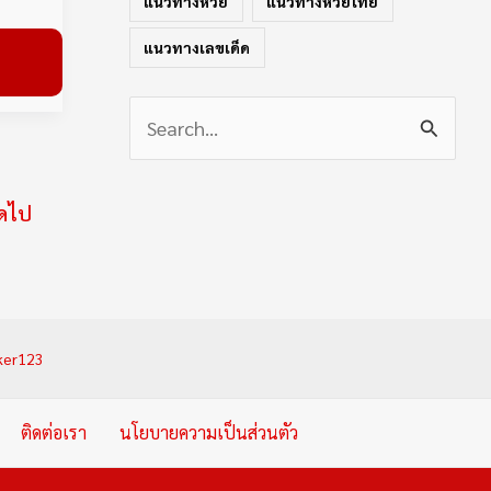
แนวทางหวย
แนวทางหวยไทย
แนวทางเลขเด็ด
S
e
ัดไป
a
r
c
h
ker123
f
o
ติดต่อเรา
นโยบายความเป็นส่วนตัว
r
: