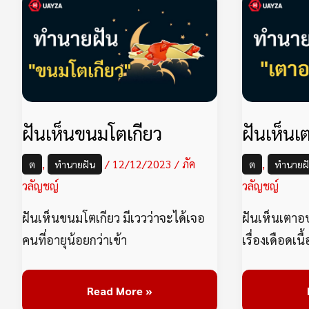
ฝัน
เห็น
ขนม
โตเกียว
ฝันเห็นขนมโตเกียว
ฝันเห็น
,
/
12/12/2023
/
ภัค
,
ต
ทำนายฝัน
ต
ทำนายฝ
วลัญชญ์
วลัญชญ์
ฝันเห็นขนมโตเกียว มีเววว่าจะได้เจอ
ฝันเห็นเตาอบ
คนที่อายุน้อยกว่าเข้า
เรื่องเดือดเนื
Read More »