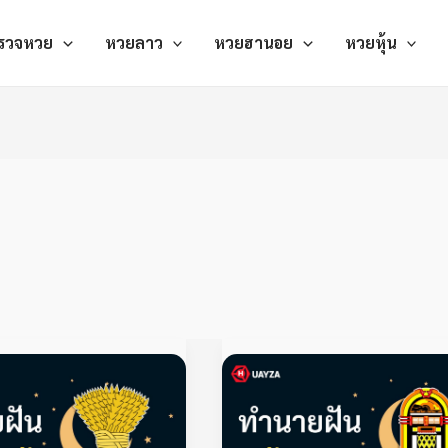
รวจหวย
หวยลาว
หวยฮานอย
หวยหุ้น
ฝัน
ฝัน
เห็น
เห็น
ตอก
ตู้