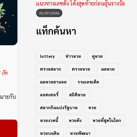
แนวทางเลขดัง โค้งสุดท้ายก่อนลุ้นรางวัล
01/07/2026
แท็กค้นหา
lottery
ข่าวหวย
ดูหวย
ตรวจสลาก
ตรวจหวย
ผลหวย
/
ภัค
ผลหวยฮานอย
รวมเลขเด็ด
ลอตเตอรี่
สถิติหวย
หมาะกับ
สลากกินแบ่งรัฐบาล
หวย
หวยงวดนี้
หวยดัง
หวยที่สุดในโลก
หวยบนดิน
หวยพัฒนา