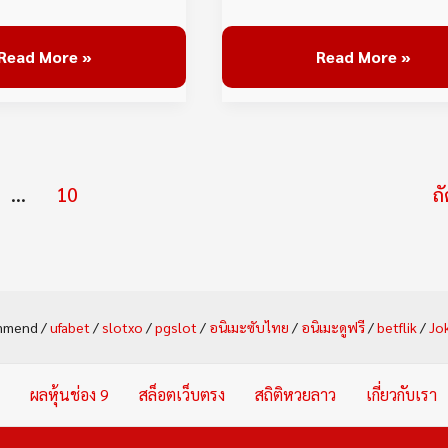
Read More »
Read More »
…
10
ถ
mmend /
ufabet
/
slotxo
/
pgslot
/
อนิเมะซับไทย
/
อนิเมะดูฟรี
/
betflik
/
Jo
ผลหุ้นช่อง 9
สล็อตเว็บตรง
สถิติหวยลาว
เกี่ยวกับเรา