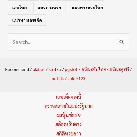
เลขไทย
แนวทางหวย
แนวทางหวยไทย
แนวทางเลขเด็ด
S
e
a
Recommend /
ufabet
/
slotxo
/
pgslot
/
อนิเมะซับไทย
/
อนิเมะดูฟรี
/
r
betflik
/
Joker123
c
h
เลขเด็ดงวดนี้
f
ตรวจสลากกินแบ่งรัฐบาล
ผลหุ้นช่อง 9
o
สล็อตเว็บตรง
r
สถิติหวยลาว