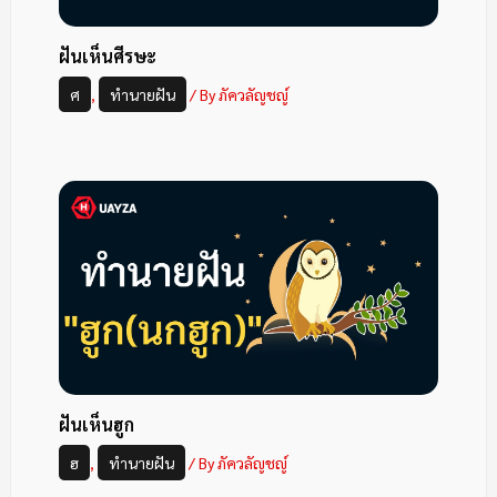
ฝันเห็นศีรษะ
ศ
,
ทำนายฝัน
/ By
ภัควลัญชญ์
ฝันเห็นฮูก
ฮ
,
ทำนายฝัน
/ By
ภัควลัญชญ์