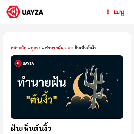
Skip
Post
ห
Main
เมนู
to
navigation
ม
Menu
content
ว
ด
ห
หน้าหลัก
»
ดูดวง
»
ทำนายฝัน
»
ต
»
ฝันเห็นต้นงิ้ว
มู่
ฝันเห็นต้นงิ้ว