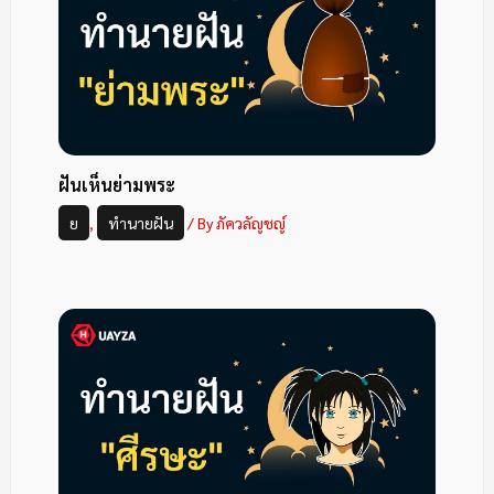
ฝันเห็นย่ามพระ
ย
,
ทำนายฝัน
/ By
ภัควลัญชญ์