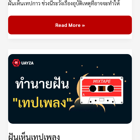
ฝันเห็นเทปกาว ช่วงนี้ระวังเรื่องอุบัติเหตุที่อาจจะทำให้
Read More »
ฝัน
เห็น
เทป
เพลง
ฝันเห็นเทปเพลง