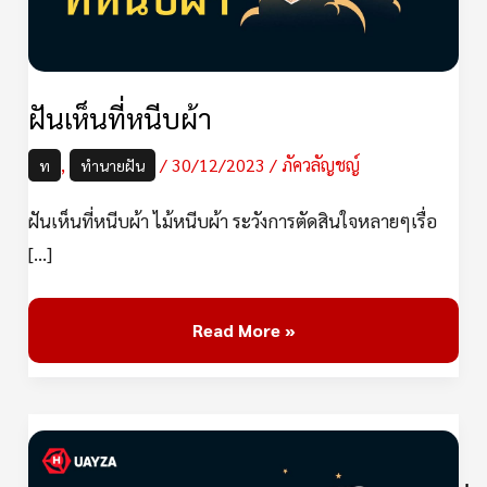
ฝันเห็นที่หนีบผ้า
,
/
30/12/2023
/
ภัควลัญชญ์
ท
ทำนายฝัน
ฝันเห็นที่หนีบผ้า ไม้หนีบผ้า ระวังการตัดสินใจหลายๆเรื่อ
[…]
Read More »
ฝัน
เห็น