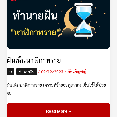
เห็น
นาฬิกา
ทราย
ฝันเห็นนาฬิกาทราย
,
/
09/12/2023
/
ภัควลัญชญ์
น
ทำนายฝัน
ฝันเห็นนาฬิกาทราย เคราะห์ร้ายจะทุเลาลง เจ็บไข้ได้ป่วย
จะ
Read More »