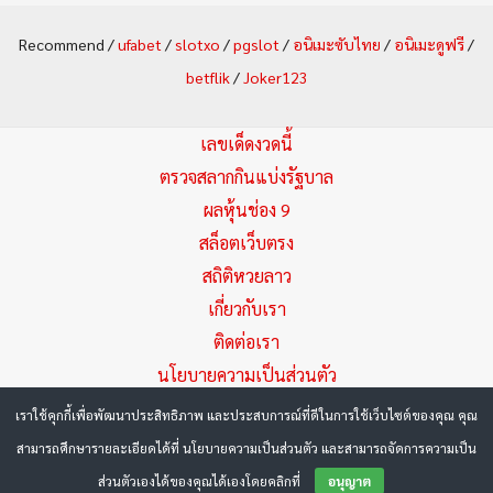
a
Recommend /
ufabet
/
slotxo
/
pgslot
/
อนิเมะซับไทย
/
อนิเมะดูฟรี
/
r
betflik
/
Joker123
c
h
เลขเด็ดงวดนี้
f
ตรวจสลากกินแบ่งรัฐบาล
ผลหุ้นช่อง 9
o
สล็อตเว็บตรง
r
สถิติหวยลาว
:
เกี่ยวกับเรา
ติดต่อเรา
นโยบายความเป็นส่วนตัว
เราใช้คุกกี้เพื่อพัฒนาประสิทธิภาพ และประสบการณ์ที่ดีในการใช้เว็บไซต์ของคุณ คุณ
Copyright © 2026 Huayza.com หวยเด็ด มัดรวมเลขเด็ด แนวทาง
สามารถศึกษารายละเอียดได้ที่ นโยบายความเป็นส่วนตัว และสามารถจัดการความเป็น
หวย ล่าสุด
ตรวจหวย
ผลหวยล่าสุด
ส่วนตัวเองได้ของคุณได้เองโดยคลิกที่
อนุญาต