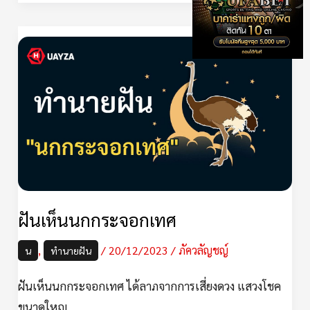
ฝัน
เห็น
นก
กระจอก
เทศ
ฝันเห็นนกกระจอกเทศ
,
/
20/12/2023
/
ภัควลัญชญ์
น
ทำนายฝัน
ฝันเห็นนกกระจอกเทศ ได้ลาภจากการเสี่ยงดวง แสวงโชค
ขนาดใหญ