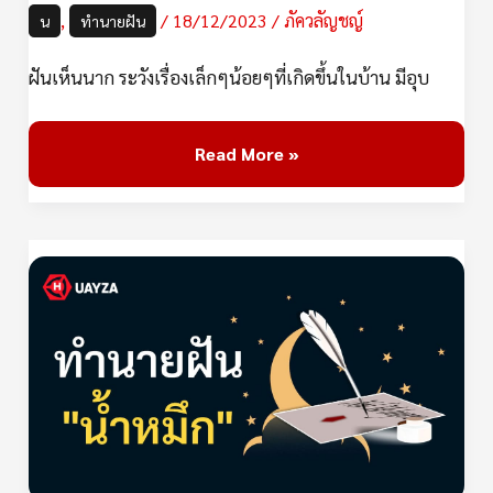
,
/
18/12/2023
/
ภัควลัญชญ์
น
ทำนายฝัน
ฝันเห็นนาก ระวังเรื่องเล็กๆน้อยๆที่เกิดขึ้นในบ้าน มีอุบ
Read More »
ฝัน
เห็น
น้ำ
หมึก