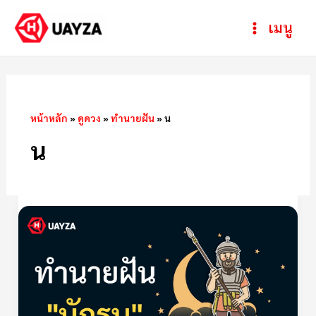
Skip
Post
ห
Main
เมนู
to
pagination
ม
Menu
content
ว
ด
ห
หน้าหลัก
»
ดูดวง
»
ทำนายฝัน
»
น
มู่
น
ฝัน
เห็น
นักรบ