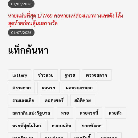
01/07/2026
หวยแม่นที่สุด 1/7/69 คอหวยแห่ส่องแนวทางเลขดัง โค้ง
สุดท้ายก่อนลุ้นผลรางวัล
01/07/2026
แท็กค้นหา
lottery
ข่าวหวย
ดูหวย
ตรวจสลาก
ตรวจหวย
ผลหวย
ผลหวยฮานอย
รวมเลขเด็ด
ลอตเตอรี่
สถิติหวย
สลากกินแบ่งรัฐบาล
หวย
หวยงวดนี้
หวยดัง
หวยที่สุดในโลก
หวยบนดิน
หวยพัฒนา
หวยรัฐบาล
หวยล่าสุด
หวยวันนี้
หวยออก