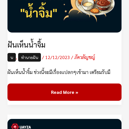
ฝันเห็นน้ำจิ้ม
,
/
12/12/2023
/
ภัควลัญชญ์
น
ทำนายฝัน
ฝันเห็นน้ำจิ้ม ช่วงนี้จะมีเรื่องแปลกๆเข้ามา เตรียมรับมื
Read More »
ฝัน